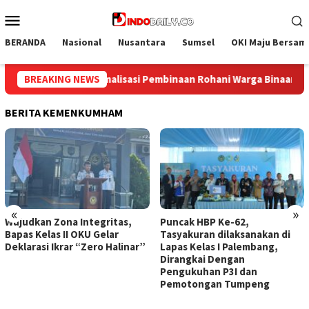
Loncat
Menu
ke
Mobile
konten
BERANDA
Nasional
Nusantara
Sumsel
OKI Maju Bersam
Binaan
BREAKING NEWS
Bangun Kesamaan Persepsi, Lapas Narkotika Muara
BERITA KEMENKUMHAM
«
»
kan Zona Integritas,
Puncak HBP Ke-62,
Lapas
Kelas II OKU Gelar
Tasyakuran dilaksanakan di
Lemba
asi Ikrar “Zero Halinar”
Lapas Kelas I Palembang,
Pema
Dirangkai Dengan
Binaa
Pengukuhan P3I dan
Pemotongan Tumpeng