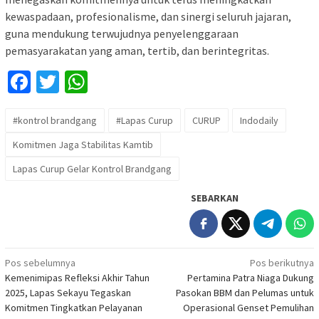
kewaspadaan, profesionalisme, dan sinergi seluruh jajaran,
guna mendukung terwujudnya penyelenggaraan
pemasyarakatan yang aman, tertib, dan berintegritas.
Facebook
Twitter
WhatsApp
#kontrol brandgang
#Lapas Curup
CURUP
Indodaily
Komitmen Jaga Stabilitas Kamtib
Lapas Curup Gelar Kontrol Brandgang
SEBARKAN
Navigasi
Pos sebelumnya
Pos berikutnya
Kemenimipas Refleksi Akhir Tahun
Pertamina Patra Niaga Dukung
pos
2025, Lapas Sekayu Tegaskan
Pasokan BBM dan Pelumas untuk
Komitmen Tingkatkan Pelayanan
Operasional Genset Pemulihan