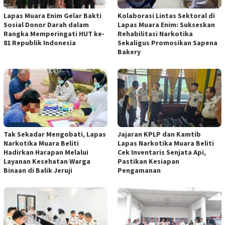
Lapas Muara Enim Gelar Bakti
Kolaborasi Lintas Sektoral di
Sosial Donor Darah dalam
Lapas Muara Enim: Sukseskan
Rangka Memperingati HUT ke-
Rehabilitasi Narkotika
81 Republik Indonesia
Sekaligus Promosikan Sapena
Bakery
Tak Sekadar Mengobati, Lapas
Jajaran KPLP dan Kamtib
Narkotika Muara Beliti
Lapas Narkotika Muara Beliti
Hadirkan Harapan Melalui
Cek Inventaris Senjata Api,
Layanan Kesehatan Warga
Pastikan Kesiapan
Binaan di Balik Jeruji
Pengamanan