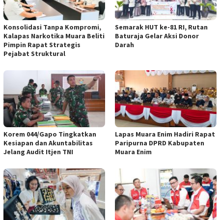
Konsolidasi Tanpa Kompromi,
Semarak HUT ke-81 RI, Rutan
Kalapas Narkotika Muara Beliti
Baturaja Gelar Aksi Donor
Pimpin Rapat Strategis
Darah
Pejabat Struktural
Korem 044/Gapo Tingkatkan
Lapas Muara Enim Hadiri Rapat
Kesiapan dan Akuntabilitas
Paripurna DPRD Kabupaten
Jelang Audit Itjen TNI
Muara Enim