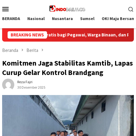
Loncat
Menu
ke
Mobile
konten
BERANDA
Nasional
Nusantara
Sumsel
OKI Maju Bersam
aan, dan Pengunjung
BREAKING NEWS
Bupati Muba Sambut Aspirasi Santu
Beranda
Berita
Komitmen Jaga Stabilitas Kamtib, Lapas
Curup Gelar Kontrol Brandgang
Reza Fajri
30 Desember 2025