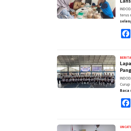
Lans
INDODA
terus
sele
BERITA
Lapa
Pang
INDOD
Curup
Baca 
UNCAT