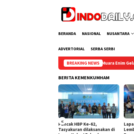
Loncat
ke
konten
BERANDA
NASIONAL
NUSANTARA
ADVERTORIAL
SERBA SERBI
satu
Lapas Muara Enim Gelar Bakti Sosial Donor Darah da
BREAKING NEWS
BERITA KEMENKUMHAM
«
cak HBP Ke-62,
Lapas Sekayu Gandeng
Direk
yakuran dilaksanakan di
Lembaga PDKP Perkuat
Pere