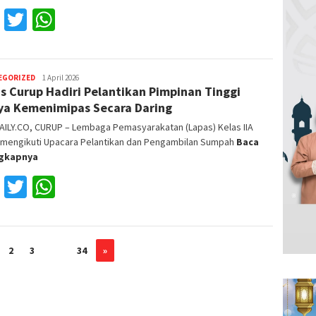
Facebook
Twitter
WhatsApp
EGORIZED
Reza
1 April 2026
s Curup Hadiri Pelantikan Pimpinan Tinggi
Fajri
a Kemenimipas Secara Daring
AILY.CO, CURUP – Lembaga Pemasyarakatan (Lapas) Kelas IIA
 mengikuti Upacara Pelantikan dan Pengambilan Sumpah
Baca
ngkapnya
Facebook
Twitter
WhatsApp
2
3
…
34
»