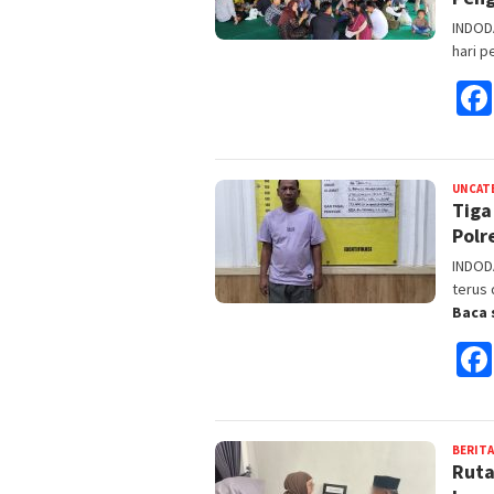
INDOD
hari p
UNCAT
Tiga
Polr
INDOD
terus 
Baca 
BERITA
Ruta