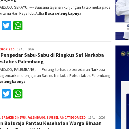
AILY.CO, SEKAYU, —- Suasana layanan kunjungan tatap muka pada
ertama Hari Raya Idul Adha
Baca selengkapnya
Facebook
Twitter
WhatsApp
EGORIZED
Reza
19 April 2026
 Pengedar Sabu-Sabu di Ringkus Sat Narkoba
Fajri
estabes Palembang
AILY.CO, PALEMBANG, —- Perang terhadap peredaran Narkoba
digencarkan oleh jajaran Satres Narkoba Polrestabes Palembang.
selengkapnya
Facebook
Twitter
WhatsApp
,
BREAKING NEWS
,
PALEMBANG
,
SUMSEL
,
UNCATEGORIZED
Reza
17 April 2026
n Baturaja Pantau Kesehatan Warga Binaan
Fajri