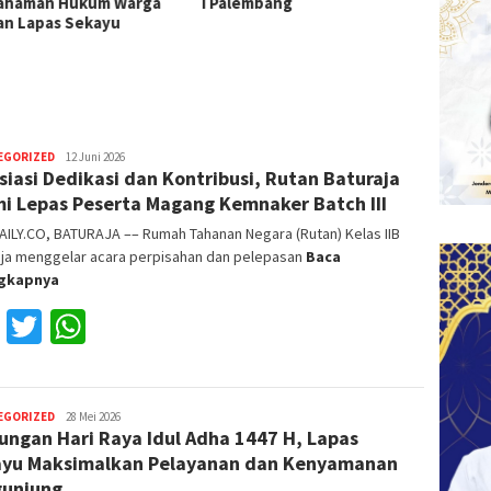
lembang
Laksanakan Panen Ikan Lele
Deklar
Halina
EGORIZED
Reza
12 Juni 2026
siasi Dedikasi dan Kontribusi, Rutan Baturaja
Fajri
i Lepas Peserta Magang Kemnaker Batch III
ILY.CO, BATURAJA –– Rumah Tahanan Negara (Rutan) Kelas IIB
aja menggelar acara perpisahan dan pelepasan
Baca
ngkapnya
Facebook
Twitter
WhatsApp
EGORIZED
Reza
28 Mei 2026
ungan Hari Raya Idul Adha 1447 H, Lapas
Fajri
yu Maksimalkan Pelayanan dan Kenyamanan
unjung