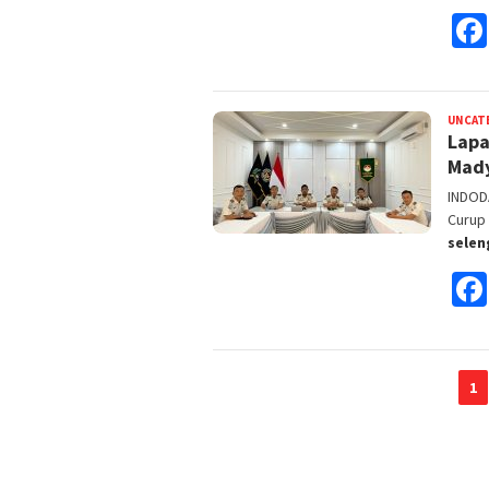
UNCAT
Lapa
Mady
INDOD
Curup
sele
1