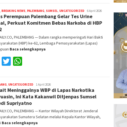
,
BREAKING NEWS
,
PALEMBANG
,
SUMSEL
,
UNCATEGORIZED
Reza
6 April 2026
s Perempuan Palembang Gelar Tes Urine
Fajri
al, Perkuat Komitmen Bebas Narkoba di HBP
2
AILY.CO, PALEMBANG — Dalam rangka memperingati Hari Bakti
yarakatan (HBP) ke-62, Lembaga Pemasyarakatan (Lapas)
mpuan
Baca selengkapnya
Facebook
Twitter
WhatsApp
BANG
,
UNCATEGORIZED
Reza
1 April 2026
ait Meninggalnya WBP di Lapas Narkotika
Fajri
uasin, Ini Kata Kakanwil Ditjenpas Sumsel
di Supriyatno
AILY.CO, PALEMBANG — Kantor Wilayah Direktorat Jenderal
yarakatan Sumatera Selatan melalui Kepala Kantor Wilayah,
i
Baca selengkapnya