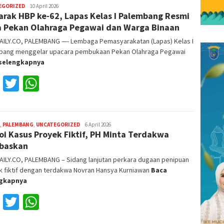
EGORIZED
Reza
10 April 2026
rak HBP ke-62, Lapas Kelas I Palembang Resmi
Fajri
 Pekan Olahraga Pegawai dan Warga Binaan
AILY.CO, PALEMBANG —- Lembaga Pemasyarakatan (Lapas) Kelas I
bang menggelar upacara pembukaan Pekan Olahraga Pegawai
selengkapnya
Facebook
Twitter
WhatsApp
,
PALEMBANG
,
UNCATEGORIZED
Reza
6 April 2026
oi Kasus Proyek Fiktif, PH Minta Terdakwa
Fajri
baskan
AILY.CO, PALEMBANG – Sidang lanjutan perkara dugaan penipuan
k fiktif dengan terdakwa Novran Hansya Kurniawan
Baca
ngkapnya
Facebook
Twitter
WhatsApp