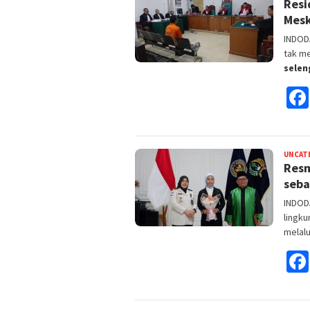
Resi
Mesk
INDOD
tak me
sele
UNCAT
Resm
seba
INDOD
lingku
melalu