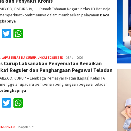
ia dan Penyakit Kronis
ILY.CO, BATURAJA, —- Rumah Tahanan Negara Kelas IIB Baturaja
 memperkuat komitmennya dalam memberikan pelayanan
Baca
ngkapnya
Facebook
Twitter
WhatsApp
,
LAPAS KELAS IIA CURUP
,
UNCATEGORIZED
Reza
16 April 2026
s Curup Laksanakan Penyematan Kenaikan
Fajri
kat Reguler dan Penghargaan Pegawai Teladan
AILY.CO, CURUP – Lembaga Pemasyarakatan (Lapas) Kelas IIA
 menggelar upacara pemberian penghargaan pegawai teladan
selengkapnya
Facebook
Twitter
WhatsApp
EGORIZED
Reza
15 April 2026