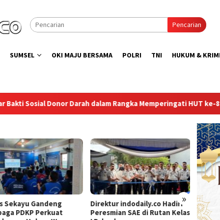
Pencarian
SUMSEL
OKI MAJU BERSAMA
POLRI
TNI
HUKUM & KRIM
lam Rangka Memperingati HUT ke-81 Republik Indonesia
K
»
tur indodaily.co Hadiri
Dukung Program Ketahanan
Wujudk
smian SAE di Rutan Kelas
Pangan, Rutan Baturaja
Bapas 