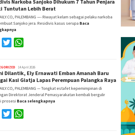
divis Narkoba Sanjoko Dihukum 7 Tahun Penjara
Fajri
i Tuntutan Lebih Berat
AILY.CO, PALEMBANG —- Riwayat kelam sebagai pelaku narkoba
mbuat Sanjoko jera. Residivis kasus serupa
Baca
ngkapnya
Facebook
Twitter
WhatsApp
EGORIZED
Reza
14 April 2026
i Dilantik, Ely Ernawati Emban Amanah Baru
Fajri
gai Kasi Giatja Lapas Perempuan Palangka Raya
AILY.CO, PALEMBANG — Tongkat estafet kepemimpinan di
ngan Direktorat Jenderal Pemasyarakatan kembali bergulir
i prosesi
Baca selengkapnya
Facebook
Twitter
WhatsApp