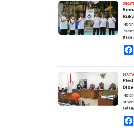
UNCAT
Sema
Buka
INDOD
Palem
Baca 
BERITA
Pled
Dibe
INDOD
proye
sele