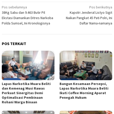
Navigasi
Pos sebelumnya
Pos berikutnya
38Kg Sabu dan 9.463 Butir Pil
Kapolri Jenderal Listyo Sigit
pos
Ekstasi Diamankan Ditres Narkoba
Naikan Pangkat 45 Pati Polri, Ini
Polda Sumsel, Ini Kronologisnya
Daftar Nama-namanya
POS TERKAIT
Lapas Narkotika Muara Beliti
Bangun Kesamaan Persepsi,
dan Kemenag Musi Rawas
Lapas Narkotika Muara Beliti
Perkuat Sinergitas Demi
Ikuti Coffee Morning Aparat
Optimalisasi Pembinaan
Penegak Hukum
Rohani Warga Binaan