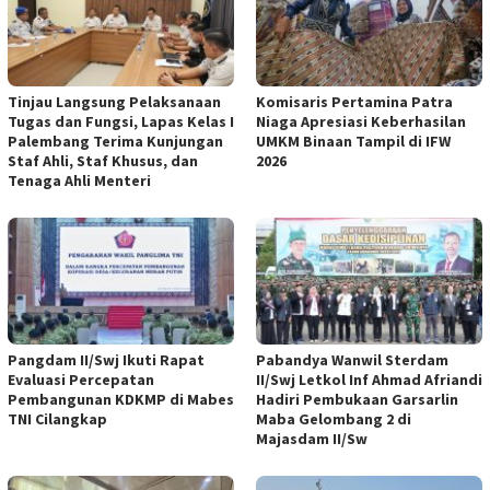
Tinjau Langsung Pelaksanaan
Komisaris Pertamina Patra
Tugas dan Fungsi, Lapas Kelas I
Niaga Apresiasi Keberhasilan
Palembang Terima Kunjungan
UMKM Binaan Tampil di IFW
Staf Ahli, Staf Khusus, dan
2026
Tenaga Ahli Menteri
Pangdam II/Swj Ikuti Rapat
Pabandya Wanwil Sterdam
Evaluasi Percepatan
II/Swj Letkol Inf Ahmad Afriandi
Pembangunan KDKMP di Mabes
Hadiri Pembukaan Garsarlin
TNI Cilangkap
Maba Gelombang 2 di
Majasdam II/Sw