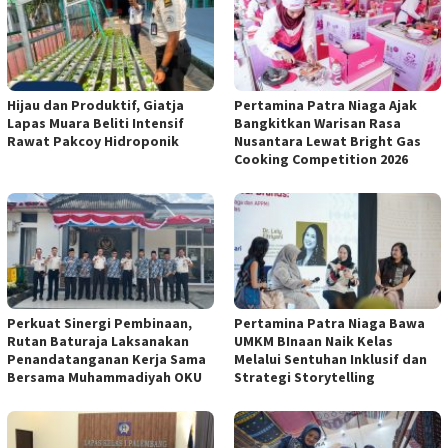
Hijau dan Produktif, Giatja
Pertamina Patra Niaga Ajak
Lapas Muara Beliti Intensif
Bangkitkan Warisan Rasa
Rawat Pakcoy Hidroponik
Nusantara Lewat Bright Gas
Cooking Competition 2026
Perkuat Sinergi Pembinaan,
Pertamina Patra Niaga Bawa
Rutan Baturaja Laksanakan
UMKM BInaan Naik Kelas
Penandatanganan Kerja Sama
Melalui Sentuhan Inklusif dan
Bersama Muhammadiyah OKU
Strategi Storytelling