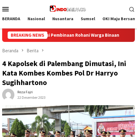
Loncat
Menu
ke
Mobile
konten
BERANDA
Nasional
Nusantara
Sumsel
OKI Maju Bersam
 Binaan
BREAKING NEWS
Bangun Kesamaan Persepsi, Lapas Narkotika Muar
Beranda
Berita
4 Kapolsek di Palembang Dimutasi, Ini
Kata Kombes Kombes Pol Dr Harryo
Sugihhartono
Reza Fajri
22 Desember 2023