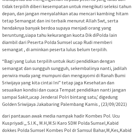
tidak terpilih diberi kesempatan untuk mengikuti seleksi tahun
depan, dan jangan menyalahkan atau mencari kambing hitam
tetap Semangat dan ini terbaik menurut Allah Swt, serta
hendaknya banyak berdoa supaya menjadi orang yang
beruntung,siapa tahu kekurangan kuota Dik diPolda lain
diambil dari Peserta Polda Sumsel ucap Rudi memberi
semangat , di aminkan peserta lulus belum terpilih.
“Bagi yang Lulus terpilih untuk ikuti pendidikan dengan
semangat dan sungguh sungguh, sekembalinya nanti, jadilah
perwira muda yang mumpuni dan mengayomi di Ranah Bumi
Sriwijaya yang kita cintai Ini” tetap jaga Kesehatan dan
sesuaikan kondisi dan cuaca Tempat pendidikan nanti jangan
sampai Sakit,ucap Jenderal Polri bintang satu,’ digedung
Golden Sriwijaya Jakabaring Palembang Kamis , (23/09/2021)
dari pantauan awak media nampak hadir Kombes Pol. Ucu
Kuspriyadi ,, S.I.K., M.H,M.Si Karo SDM Polda Sumsel,Kabid
dokkes Polda Sumsel Kombes Pol dr Samsul Bahar,M,Kes,Kabid