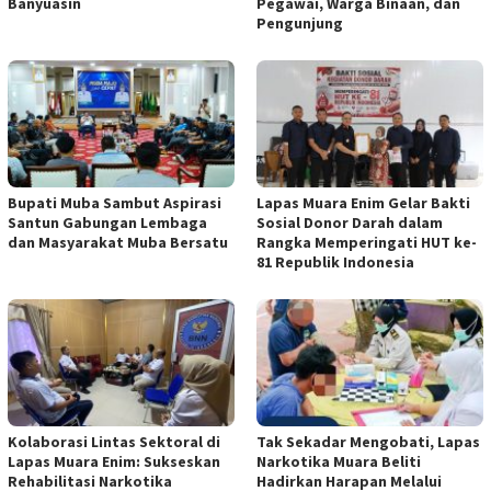
Banyuasin
Pegawai, Warga Binaan, dan
Pengunjung
Bupati Muba Sambut Aspirasi
Lapas Muara Enim Gelar Bakti
Santun Gabungan Lembaga
Sosial Donor Darah dalam
dan Masyarakat Muba Bersatu
Rangka Memperingati HUT ke-
81 Republik Indonesia
Kolaborasi Lintas Sektoral di
Tak Sekadar Mengobati, Lapas
Lapas Muara Enim: Sukseskan
Narkotika Muara Beliti
Rehabilitasi Narkotika
Hadirkan Harapan Melalui