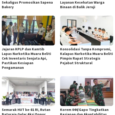
Sekaligus Promosikan Sapena
Layanan Kesehatan Warga
Bakery
Binaan di Balik Jeruji
Jajaran KPLP dan Kamtib
Konsolidasi Tanpa Kompromi,
Lapas Narkotika Muara Beliti
Kalapas Narkotika Muara Beliti
Cek Inventaris Senjata Api,
Pimpin Rapat Strategis
Pastikan Kesiapan
Pejabat Struktural
Pengamanan
Semarak HUT ke-81 RI, Rutan
Korem 044/Gapo Tingkatkan
Baturaja Gelar Aksi Donor
Kesiapan dan Akuntabilitas