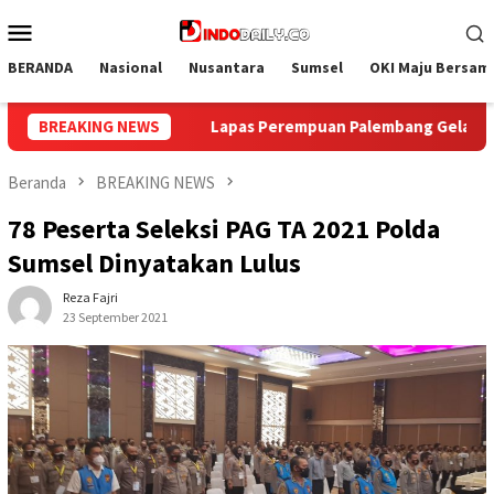
Loncat
Menu
ke
Mobile
konten
BERANDA
Nasional
Nusantara
Sumsel
OKI Maju Bersam
n Palembang Gelar Aksi Bersih Kemerdekaan, Kobarkan Semang
BREAKING NEWS
Beranda
BREAKING NEWS
78 Peserta Seleksi PAG TA 2021 Polda
Sumsel Dinyatakan Lulus
Reza Fajri
23 September 2021