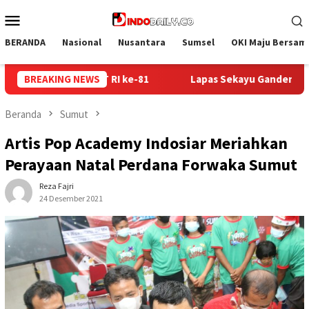
Loncat
Menu
ke
Mobile
konten
BERANDA
Nasional
Nusantara
Sumsel
OKI Maju Bersam
s Sekayu Gandeng Kwarcab Muba Berikan Materi Dasar Kepramuk
BREAKING NEWS
Beranda
Sumut
Artis Pop Academy Indosiar Meriahkan
Perayaan Natal Perdana Forwaka Sumut
Reza Fajri
24 Desember 2021