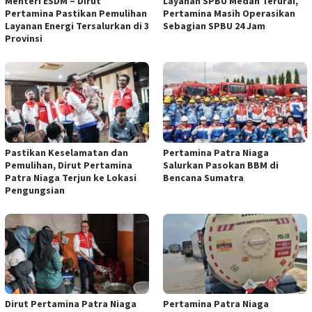
Menteri ESDM – Dirut
Layanan SPBU Medan Terurai,
Pertamina Pastikan Pemulihan
Pertamina Masih Operasikan
Layanan Energi Tersalurkan di 3
Sebagian SPBU 24 Jam
Provinsi
Pastikan Keselamatan dan
Pertamina Patra Niaga
Pemulihan, Dirut Pertamina
Salurkan Pasokan BBM di
Patra Niaga Terjun ke Lokasi
Bencana Sumatra
Pengungsian
Dirut Pertamina Patra Niaga
Pertamina Patra Niaga