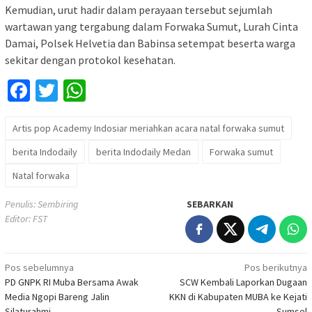
Kemudian, urut hadir dalam perayaan tersebut sejumlah
wartawan yang tergabung dalam Forwaka Sumut, Lurah Cinta
Damai, Polsek Helvetia dan Babinsa setempat beserta warga
sekitar dengan protokol kesehatan.
Facebook
Twitter
WhatsApp
Artis pop Academy Indosiar meriahkan acara natal forwaka sumut
berita Indodaily
berita Indodaily Medan
Forwaka sumut
Natal forwaka
Penulis: Sembiring
SEBARKAN
Editor: FST
Navigasi
Pos sebelumnya
Pos berikutnya
PD GNPK RI Muba Bersama Awak
SCW Kembali Laporkan Dugaan
pos
Media Ngopi Bareng Jalin
KKN di Kabupaten MUBA ke Kejati
Silaturahmi
Sumsel