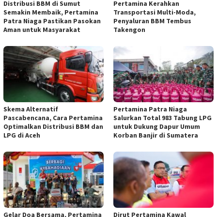
Distribusi BBM di Sumut
Pertamina Kerahkan
Semakin Membaik, Pertamina
Transportasi Multi-Moda,
Patra Niaga Pastikan Pasokan
Penyaluran BBM Tembus
Aman untuk Masyarakat
Takengon
Skema Alternatif
Pertamina Patra Niaga
Pascabencana, Cara Pertamina
Salurkan Total 983 Tabung LPG
Optimalkan Distribusi BBM dan
untuk Dukung Dapur Umum
LPG di Aceh
Korban Banjir di Sumatera
Gelar Doa Bersama, Pertamina
Dirut Pertamina Kawal