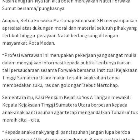
Kasih anugrah-Nya lah kita boleh merayakan Natal Forwaka
Sumut bersama,”pungkasnya.
Adapun, Ketua Forwaka Martohap Simarsoit SH menyampaikan
apresiasi atas dukungan moral dan material seluruh pihak yang
terlibat hingga perayaan Natal berlangsung ditengah
masyarakat Kota Medan.
“Profesi wartawan ini merupakan pekerjaan yang sangat mulia
dalam menyajikan informasi kepada publik. Tentunya ikatan
tali persaudaraan sesama Forwaka bersama Institusi Kejaksaan
Tinggi Sumatera Utara makin terjalin keakraban tanpa
membedakan suku, ras dan golongan”sebut Martohap.
Sementara itu, Kasi Penkum Kejatisu Yos A Tarigan mewakili
Kepala Kejaksaan Tinggi Sumatera Utara berpesan kepada
anak-anak panti asuhan agar tetap mengandalkan Tuhan untuk
meraih cita – cita.
“Kepada anak-anak yang di panti asuhan jangan lupa berdoa
dan membaca Alkitab sebagai pedoman. Karena sudah tertulis