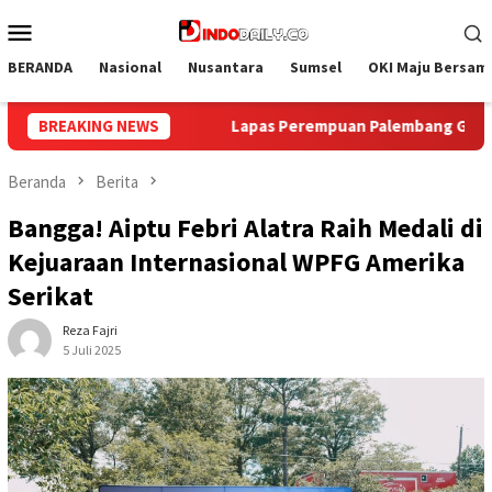
Loncat
Menu
ke
Mobile
konten
BERANDA
Nasional
Nusantara
Sumsel
OKI Maju Bersam
puan Palembang Gelar Aksi Bersih Kemerdekaan, Kobarkan Sema
BREAKING NEWS
Beranda
Berita
Bangga! Aiptu Febri Alatra Raih Medali di
Kejuaraan Internasional WPFG Amerika
Serikat
Reza Fajri
5 Juli 2025