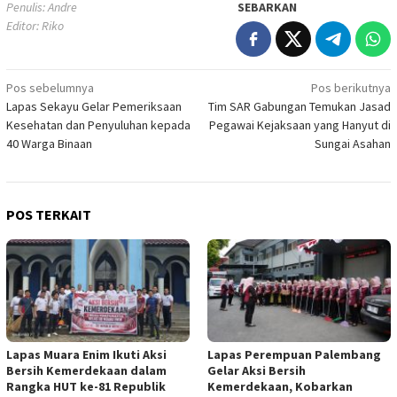
Penulis: Andre
SEBARKAN
Editor: Riko
Navigasi
Pos sebelumnya
Pos berikutnya
Lapas Sekayu Gelar Pemeriksaan
Tim SAR Gabungan Temukan Jasad
pos
Kesehatan dan Penyuluhan kepada
Pegawai Kejaksaan yang Hanyut di
40 Warga Binaan
Sungai Asahan
POS TERKAIT
Lapas Muara Enim Ikuti Aksi
Lapas Perempuan Palembang
Bersih Kemerdekaan dalam
Gelar Aksi Bersih
Rangka HUT ke-81 Republik
Kemerdekaan, Kobarkan