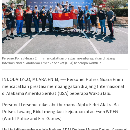
Personel Polres Muara Enim mencatatkan prestasi membanggakan di ajang
Internasional di Alabama Amerika Serikat (USA) beberapa Waktu lalu.
INDODAILY.CO, MUARA ENIM, —- Personel Polres Muara Enim
mencatatkan prestasi membanggakan di ajang Internasional
di Alabama Amerika Serikat (USA) beberapa Waktu lalu.
Personel tersebut diketahui bernama Aiptu Febri Alatra Ba
Polsek Lawang Kidul mengikuti kejuaraan atau Even WPFG
(World Police and Fire Games).
Hal ini dibenarkan oleh Kabag SDM Polres Muara Enim, Kompol