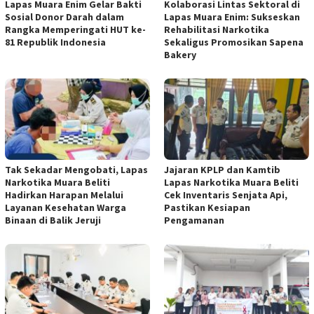
Lapas Muara Enim Gelar Bakti
Kolaborasi Lintas Sektoral di
Sosial Donor Darah dalam
Lapas Muara Enim: Sukseskan
Rangka Memperingati HUT ke-
Rehabilitasi Narkotika
81 Republik Indonesia
Sekaligus Promosikan Sapena
Bakery
Tak Sekadar Mengobati, Lapas
Jajaran KPLP dan Kamtib
Narkotika Muara Beliti
Lapas Narkotika Muara Beliti
Hadirkan Harapan Melalui
Cek Inventaris Senjata Api,
Layanan Kesehatan Warga
Pastikan Kesiapan
Binaan di Balik Jeruji
Pengamanan