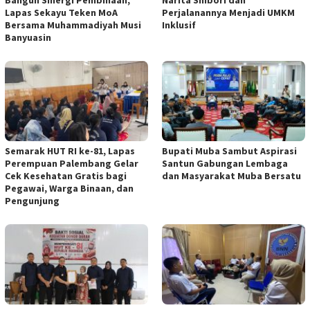
Bangun Sinergi Pembinaan,
Narita Shibori dan
Lapas Sekayu Teken MoA
Perjalanannya Menjadi UMKM
Bersama Muhammadiyah Musi
Inklusif
Banyuasin
Semarak HUT RI ke-81, Lapas
Bupati Muba Sambut Aspirasi
Perempuan Palembang Gelar
Santun Gabungan Lembaga
Cek Kesehatan Gratis bagi
dan Masyarakat Muba Bersatu
Pegawai, Warga Binaan, dan
Pengunjung