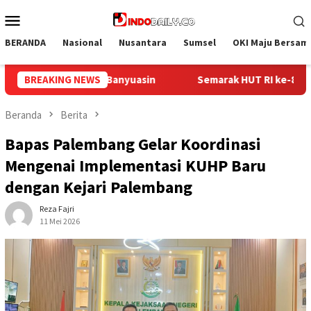
Loncat
Menu
ke
Mobile
konten
BERANDA
Nasional
Nusantara
Sumsel
OKI Maju Bersam
marak HUT RI ke-81, Lapas Perempuan Palembang Gelar Cek Kese
BREAKING NEWS
Beranda
Berita
Bapas Palembang Gelar Koordinasi
Mengenai Implementasi KUHP Baru
dengan Kejari Palembang
Reza Fajri
11 Mei 2026