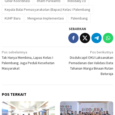
Gelar Koordinasi
Imam Purwanto
Indodaily.co
Kepala Balai Pemasyarakatan (Bapas) Kelas I Palembang
KUHP Baru
Mengenai Implementasi
Palembang
SEBARKAN
Navigasi
Pos sebelumnya
Pos berikutnya
Tak Hanya Membina, Lapas Kelas I
Disdukcapil OKU Laksanakan
pos
Palembang Juga Peduli Kesehatan
Pemadanan dan Validasi Data
Masyarakat
Tahanan Warga Binaan Rutan
Baturaja
POS TERKAIT