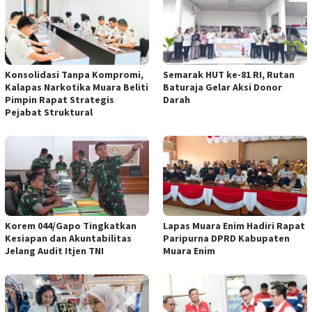
Konsolidasi Tanpa Kompromi,
Semarak HUT ke-81 RI, Rutan
Kalapas Narkotika Muara Beliti
Baturaja Gelar Aksi Donor
Pimpin Rapat Strategis
Darah
Pejabat Struktural
Korem 044/Gapo Tingkatkan
Lapas Muara Enim Hadiri Rapat
Kesiapan dan Akuntabilitas
Paripurna DPRD Kabupaten
Jelang Audit Itjen TNI
Muara Enim