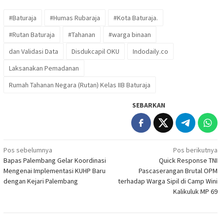
#Baturaja
#Humas Rubaraja
#Kota Baturaja.
#Rutan Baturaja
#Tahanan
#warga binaan
dan Validasi Data
Disdukcapil OKU
Indodaily.co
Laksanakan Pemadanan
Rumah Tahanan Negara (Rutan) Kelas IIB Baturaja
SEBARKAN
Navigasi
Pos sebelumnya
Pos berikutnya
Bapas Palembang Gelar Koordinasi
Quick Response TNI
pos
Mengenai Implementasi KUHP Baru
Pascaserangan Brutal OPM
dengan Kejari Palembang
terhadap Warga Sipil di Camp Wini
Kalikuluk MP 69