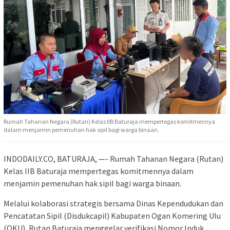
Rumah Tahanan Negara (Rutan) Kelas IIB Baturaja mempertegas komitmennya
dalam menjamin pemenuhan hak sipil bagi warga binaan.
INDODAILY.CO, BATURAJA, —- Rumah Tahanan Negara (Rutan)
Kelas IIB Baturaja mempertegas komitmennya dalam
menjamin pemenuhan hak sipil bagi warga binaan.
Melalui kolaborasi strategis bersama Dinas Kependudukan dan
Pencatatan Sipil (Disdukcapil) Kabupaten Ogan Komering Ulu
(OKU), Rutan Baturaja menggelar verifikasi Nomor Induk