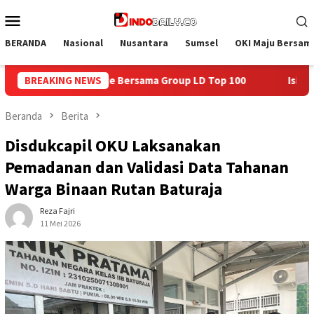
Loncat
Menu
ke
Mobile
konten
BERANDA
Nasional
Nusantara
Sumsel
OKI Maju Bersam
 LD Top 100
BREAKING NEWS
Isi Kemerdekaan dengan Kepedulian, Lapas 
Beranda
Berita
Disdukcapil OKU Laksanakan
Pemadanan dan Validasi Data Tahanan
Warga Binaan Rutan Baturaja
Reza Fajri
11 Mei 2026