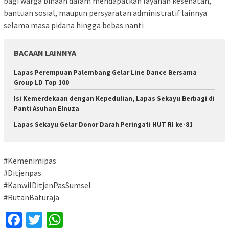
bagi warga binaan dalam mendapatkan layanan kesehatan,
bantuan sosial, maupun persyaratan administratif lainnya
selama masa pidana hingga bebas nanti
BACAAN LAINNYA
Lapas Perempuan Palembang Gelar Line Dance Bersama
Group LD Top 100
Isi Kemerdekaan dengan Kepedulian, Lapas Sekayu Berbagi di
Panti Asuhan Elnuza
Lapas Sekayu Gelar Donor Darah Peringati HUT RI ke-81
#Kemenimipas
#Ditjenpas
#KanwilDitjenPasSumsel
#RutanBaturaja
Facebook
Twitter
WhatsApp