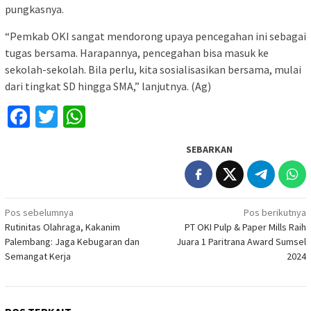
pungkasnya.
“Pemkab OKI sangat mendorong upaya pencegahan ini sebagai
tugas bersama. Harapannya, pencegahan bisa masuk ke
sekolah-sekolah. Bila perlu, kita sosialisasikan bersama, mulai
dari tingkat SD hingga SMA,” lanjutnya. (Ag)
Facebook
Twitter
WhatsApp
SEBARKAN
Navigasi
Pos sebelumnya
Pos berikutnya
Rutinitas Olahraga, Kakanim
PT OKI Pulp & Paper Mills Raih
pos
Palembang: Jaga Kebugaran dan
Juara 1 Paritrana Award Sumsel
Semangat Kerja
2024