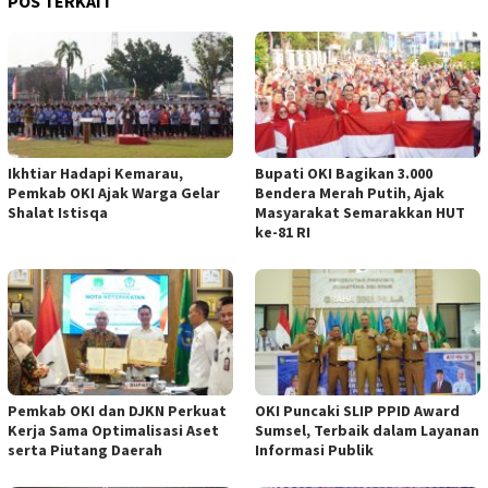
POS TERKAIT
Ikhtiar Hadapi Kemarau,
Bupati OKI Bagikan 3.000
Pemkab OKI Ajak Warga Gelar
Bendera Merah Putih, Ajak
Shalat Istisqa
Masyarakat Semarakkan HUT
ke-81 RI
Pemkab OKI dan DJKN Perkuat
OKI Puncaki SLIP PPID Award
Kerja Sama Optimalisasi Aset
Sumsel, Terbaik dalam Layanan
serta Piutang Daerah
Informasi Publik