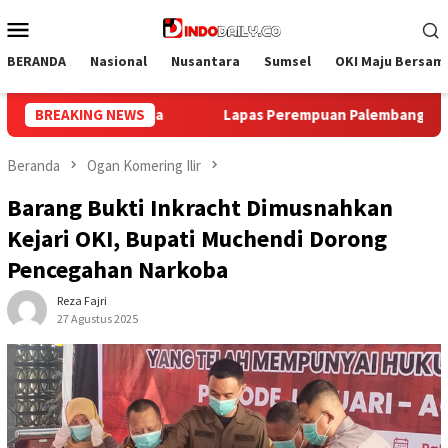
Loncat
Menu
ke
Mobile
konten
BERANDA
Nasional
Nusantara
Sumsel
OKI Maju Bersam
lembang Gelar Aksi Bersih Kemerdekaan, Kobarkan Semangat G
BREAKING NEWS
Beranda
Ogan Komering Ilir
Barang Bukti Inkracht Dimusnahkan
Kejari OKI, Bupati Muchendi Dorong
Pencegahan Narkoba
Reza Fajri
27 Agustus 2025