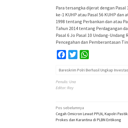
Para tersangka dijerat dengan Pasal 
ke-1 KUHP atau Pasal 56 KUHP dan a
1998 tentang Perbankan dan atau Pa
Tahun 2014 tentang Perdagangan dan 
Pasal 6 Jo Pasal 10 Undang-Undang 
Pencegahan dan Pemberantasan Tind
Facebook
Twitter
WhatsApp
Bareskrim Polri Berhasil Ungkap Investa
Penulis: Una
Editor: Ray
Navigasi
Pos sebelumnya
Cegah Omicron Lewat PPLN, Kapolri Pasti
pos
Prokes dan Karantina di PLBN Entikong