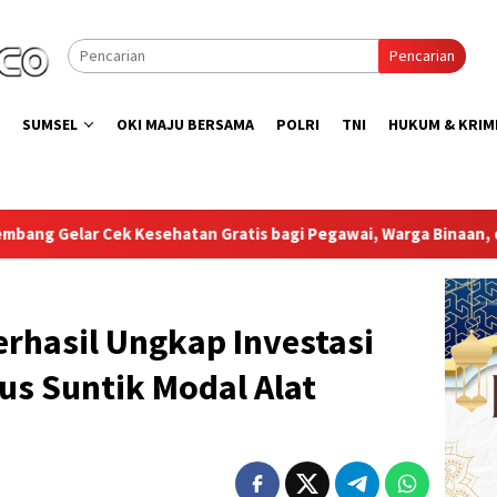
Pencarian
SUMSEL
OKI MAJU BERSAMA
POLRI
TNI
HUKUM & KRIM
s bagi Pegawai, Warga Binaan, dan Pengunjung
Bupati 
erhasil Ungkap Investasi
us Suntik Modal Alat