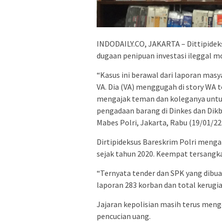
INDODAILY.CO, JAKARTA – Dittipidek
dugaan penipuan investasi ileggal mo
“Kasus ini berawal dari laporan mas
VA. Dia (VA) menggugah di story WA 
mengajak teman dan koleganya unt
pengadaan barang di Dinkes dan Dik
Mabes Polri, Jakarta, Rabu (19/01/22
Dirtipideksus Bareskrim Polri menga
sejak tahun 2020. Keempat tersangka 
“Ternyata tender dan SPK yang dibu
laporan 283 korban dan total kerugia
Jajaran kepolisian masih terus meng
pencucian uang.