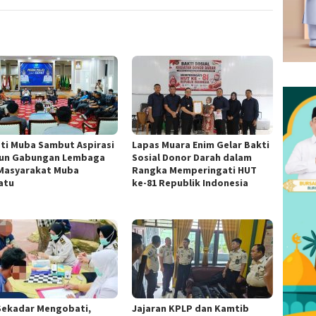
ti Muba Sambut Aspirasi
Lapas Muara Enim Gelar Bakti
un Gabungan Lembaga
Sosial Donor Darah dalam
Masyarakat Muba
Rangka Memperingati HUT
atu
ke-81 Republik Indonesia
Sekadar Mengobati,
Jajaran KPLP dan Kamtib