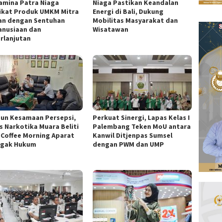
amina Patra Niaga
Niaga Pastikan Keandalan
ikat Produk UMKM Mitra
Energi di Bali, Dukung
an dengan Sentuhan
Mobilitas Masyarakat dan
nusiaan dan
Wisatawan
rlanjutan
un Kesamaan Persepsi,
Perkuat Sinergi, Lapas Kelas I
s Narkotika Muara Beliti
Palembang Teken MoU antara
i Coffee Morning Aparat
Kanwil Ditjenpas Sumsel
gak Hukum
dengan PWM dan UMP