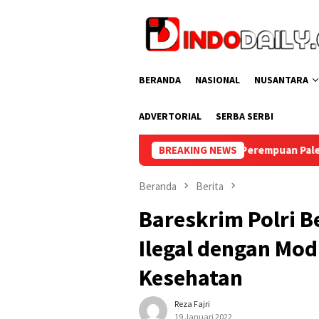
Loncat
ke
konten
BERANDA
NASIONAL
NUSANTARA
ADVERTORIAL
SERBA SERBI
RI ke-81, Lapas Perempuan Palembang Gelar Cek Kesehatan Grati
BREAKING NEWS
Beranda
Berita
Bareskrim Polri B
Ilegal dengan Mod
Kesehatan
Reza Fajri
19 Januari 2022