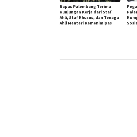
Bapas Palembang Terima
Pega
Kunjungan Kerja dari Staf
Pale
Ahli, Staf Khusus, dan Tenaga
Komp
Ahli Menteri Kemenimipas
Sosi