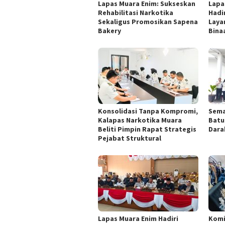
Lapas Muara Enim: Sukseskan
Lapa
Rehabilitasi Narkotika
Hadi
Sekaligus Promosikan Sapena
Laya
Bakery
Binaa
Konsolidasi Tanpa Kompromi,
Sema
Kalapas Narkotika Muara
Batu
Beliti Pimpin Rapat Strategis
Dara
Pejabat Struktural
Lapas Muara Enim Hadiri
Komi