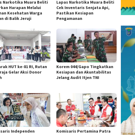
s Narkotika Muara Beliti
Lapas Narkotika Muara Beliti
rkan Harapan Melalui
Cek Inventaris Senjata Api,
nan Kesehatan Warga
Pastikan Kesiapan
n di Balik Jeruji
Pengamanan
rak HUT ke-81 RI, Rutan
Korem 044/Gapo Tingkatkan
raja Gelar Aksi Donor
Kesiapan dan Akuntabilitas
h
Jelang Audit Itjen TNI
saris Independen
Komisaris Pertamina Patra