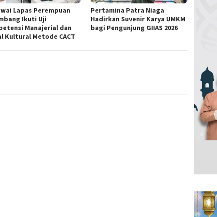
wai Lapas Perempuan
Pertamina Patra Niaga
mbang Ikuti Uji
Hadirkan Suvenir Karya UMKM
etensi Manajerial dan
bagi Pengunjung GIIAS 2026
al Kultural Metode CACT