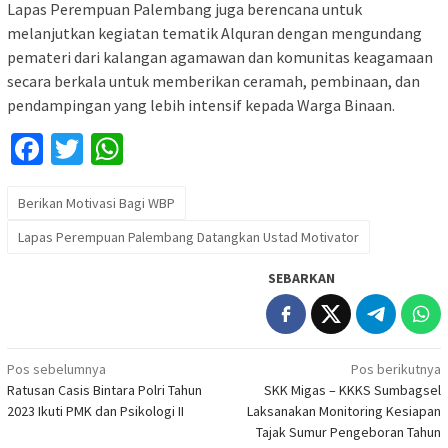
Lapas Perempuan Palembang juga berencana untuk
melanjutkan kegiatan tematik Alquran dengan mengundang
pemateri dari kalangan agamawan dan komunitas keagamaan
secara berkala untuk memberikan ceramah, pembinaan, dan
pendampingan yang lebih intensif kepada Warga Binaan.
Facebook
Twitter
WhatsApp
Berikan Motivasi Bagi WBP
Lapas Perempuan Palembang Datangkan Ustad Motivator
SEBARKAN
Navigasi
Pos sebelumnya
Pos berikutnya
Ratusan Casis Bintara Polri Tahun
SKK Migas – KKKS Sumbagsel
pos
2023 Ikuti PMK dan Psikologi II
Laksanakan Monitoring Kesiapan
Tajak Sumur Pengeboran Tahun