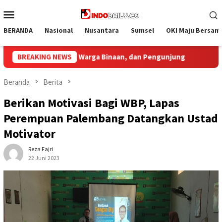
Loncat
Menu
ke
Mobile
konten
BERANDA
Nasional
Nusantara
Sumsel
OKI Maju Bersam
g
BREAKING NEWS
Bupati Muba Sambut Aspirasi Santun Gabungan Lembag
Beranda
Berita
Berikan Motivasi Bagi WBP, Lapas
Perempuan Palembang Datangkan Ustad
Motivator
Reza Fajri
22 Juni 2023