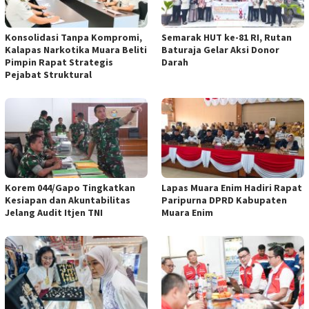
Konsolidasi Tanpa Kompromi,
Semarak HUT ke-81 RI, Rutan
Kalapas Narkotika Muara Beliti
Baturaja Gelar Aksi Donor
Pimpin Rapat Strategis
Darah
Pejabat Struktural
Korem 044/Gapo Tingkatkan
Lapas Muara Enim Hadiri Rapat
Kesiapan dan Akuntabilitas
Paripurna DPRD Kabupaten
Jelang Audit Itjen TNI
Muara Enim