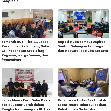
Banyuasin
Semarak HUT RI ke-81, Lapas
Bupati Muba Sambut Aspirasi
Perempuan Palembang Gelar
Santun Gabungan Lembaga
Cek Kesehatan Gratis bagi
dan Masyarakat Muba Bersatu
Pegawai, Warga Binaan, dan
Pengunjung
Lapas Muara Enim Gelar Bakti
Kolaborasi Lintas Sektoral di
Sosial Donor Darah dalam
Lapas Muara Enim: Sukseskan
Rangka Memperingati HUT ke-
Rehabilitasi Narkotika