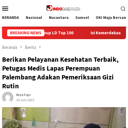
Loncat
Menu
ke
Mobile
konten
BERANDA
Nasional
Nusantara
Sumsel
OKI Maju Bersam
BREAKING NEWS
Isi Kemerdekaan dengan Kepedulian, Lapas Sekayu Berbag
Beranda
Berita
Berikan Pelayanan Kesehatan Terbaik,
Petugas Medis Lapas Perempuan
Palembang Adakan Pemeriksaan Gizi
Rutin
Reza Fajri
26 Juni 2023