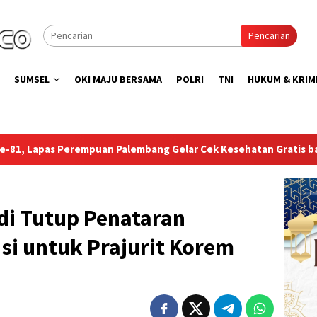
Pencarian
SUMSEL
OKI MAJU BERSAMA
POLRI
TNI
HUKUM & KRIM
 Gelar Cek Kesehatan Gratis bagi Pegawai, Warga Binaan, dan 
di Tutup Penataran
si untuk Prajurit Korem