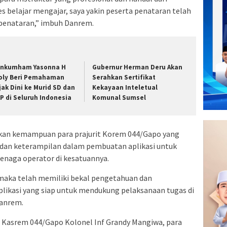
s belajar mengajar, saya yakin peserta penataran telah
penataran,” imbuh Danrem.
nkumham Yasonna H
Gubernur Herman Deru Akan
oly Beri Pemahaman
Serahkan Sertifikat
jak Dini ke Murid SD dan
Kekayaan Inteletual
P di Seluruh Indonesia
Komunal Sumsel
an kemampuan para prajurit Korem 044/Gapo yang
n dan keterampilan dalam pembuatan aplikasi untuk
enaga operator di kesatuannya.
 maka telah memiliki bekal pengetahuan dan
likasi yang siap untuk mendukung pelaksanaan tugas di
Danrem.
, Kasrem 044/Gapo Kolonel Inf Grandy Mangiwa, para