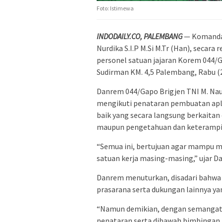
Foto: Istimewa
INDODAILY.CO, PALEMBANG
— Komandan
Nurdika S.I.P M.Si M.Tr (Han), secar
personel satuan jajaran Korem 044/G
Sudirman KM. 4,5 Palembang, Rabu (2
Danrem 044/Gapo Brigjen TNI M. Nau
mengikuti penataran pembuatan apli
baik yang secara langsung berkaita
maupun pengetahuan dan keterampil
“Semua ini, bertujuan agar mampu m
satuan kerja masing-masing,” ujar D
Danrem menuturkan, disadari bahwa w
prasarana serta dukungan lainnya ya
“Namun demikian, dengan semangat, 
penataran serta dibawah bimbingan p