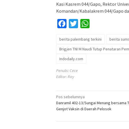
Kasi Kasrem 044/Gapo, Rektor Unive
Komandan/Kabalakrem 044/Gapo dan
Facebook
Twitter
WhatsApp
berita palembang terkini
berita sum
Brigjen TNI M Naudi Tutup Penataran Pem
Indodaily.com
Penulis: Cece
Editor: Ray
Navigasi
Pos sebelumnya
Danramil 402-13/Sungai Menang bersama T
pos
Genjot Vaksin di Daerah Pelosok