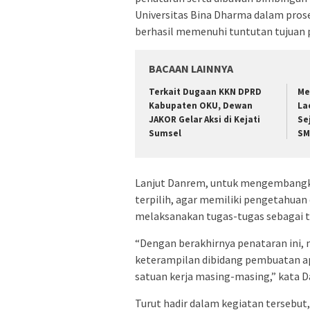
Universitas Bina Dharma dalam prose
berhasil memenuhi tuntutan tujuan 
BACAAN LAINNYA
Terkait Dugaan KKN DPRD
Me
Kabupaten OKU, Dewan
La
JAKOR Gelar Aksi di Kejati
Se
Sumsel
SM
Lanjut Danrem, untuk mengembangk
terpilih, agar memiliki pengetahua
melaksanakan tugas-tugas sebagai t
“Dengan berakhirnya penataran ini,
keterampilan dibidang pembuatan ap
satuan kerja masing-masing,” kata 
Turut hadir dalam kegiatan tersebut