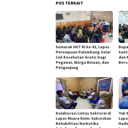
POS TERKAIT
Semarak HUT RI ke-81, Lapas
Bupa
Perempuan Palembang Gelar
Sant
Cek Kesehatan Gratis bagi
dan 
Pegawai, Warga Binaan, dan
Bers
Pengunjung
Kolaborasi Lintas Sektoral di
Tak 
Lapas Muara Enim: Sukseskan
Lapa
Rehabilitasi Narkotika
Hadi