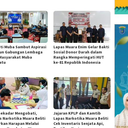
ti Muba Sambut Aspirasi
Lapas Muara Enim Gelar Bakti
un Gabungan Lembaga
Sosial Donor Darah dalam
Masyarakat Muba
Rangka Memperingati HUT
atu
ke-81 Republik Indonesia
Sekadar Mengobati,
Jajaran KPLP dan Kamtib
s Narkotika Muara Beliti
Lapas Narkotika Muara Beliti
rkan Harapan Melalui
Cek Inventaris Senjata Api,