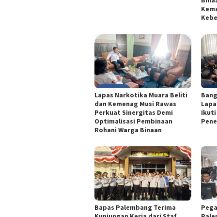
Kema
Kebe
Lapas Narkotika Muara Beliti
Bang
dan Kemenag Musi Rawas
Lapa
Perkuat Sinergitas Demi
Ikut
Optimalisasi Pembinaan
Pene
Rohani Warga Binaan
Bapas Palembang Terima
Pega
Kunjungan Kerja dari Staf
Pale