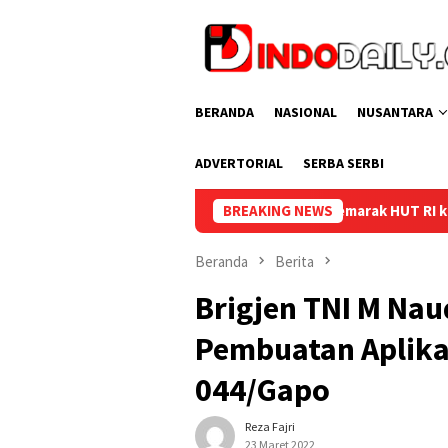
Loncat
ke
konten
BERANDA
NASIONAL
NUSANTARA
ADVERTORIAL
SERBA SERBI
Semarak HUT RI ke-81, Lapas Perempuan Palembang
BREAKING NEWS
Beranda
Berita
Brigjen TNI M Nau
Pembuatan Aplika
044/Gapo
Reza Fajri
23 Maret 2022