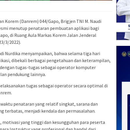
 Korem (Danrem) 044/Gapo, Brigjen TNI M. Naudi
a resmi menutup penataran pembuatan aplikasi bagi
apo, di Ruang Aula Markas Korem Jalan Jenderal
3/3/2022).
di Nurdika menyampaikan, bahwa selama tiga hari
kasi, dibekali berbagai pengetahuan dan keterampilan,
n dengan tugas-tugas sebagai operator komputer
an pendukung lainnya.
elaksanakan tugas sebagai operator secara optimal di
anrem.
aktu penataran yang relatif singkat, sarana dan
ng terbatas, menjadi kendala dan permasalahan.
motivasi yang tinggi dan kesungguhan para peserta
ara Instruktur yang profesional dan handal dari