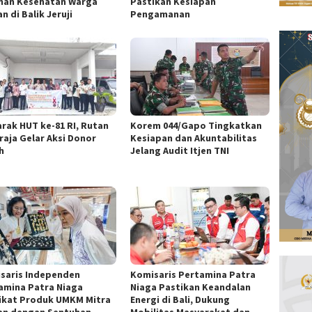
nan Kesehatan Warga
Pastikan Kesiapan
n di Balik Jeruji
Pengamanan
rak HUT ke-81 RI, Rutan
Korem 044/Gapo Tingkatkan
raja Gelar Aksi Donor
Kesiapan dan Akuntabilitas
h
Jelang Audit Itjen TNI
saris Independen
Komisaris Pertamina Patra
amina Patra Niaga
Niaga Pastikan Keandalan
ikat Produk UMKM Mitra
Energi di Bali, Dukung
an dengan Sentuhan
Mobilitas Masyarakat dan