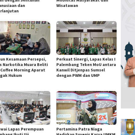
nusiaan dan
Wisatawan
rlanjutan
un Kesamaan Persepsi,
Perkuat Sinergi, Lapas Kelas I
s Narkotika Muara Beliti
Palembang Teken MoU antara
i Coffee Morning Aparat
Kanwil Ditjenpas Sumsel
gak Hukum
dengan PWM dan UMP
wai Lapas Perempuan
Pertamina Patra Niaga
mbang Ikuti Uji
Hadirkan Suvenir Karya UMKM