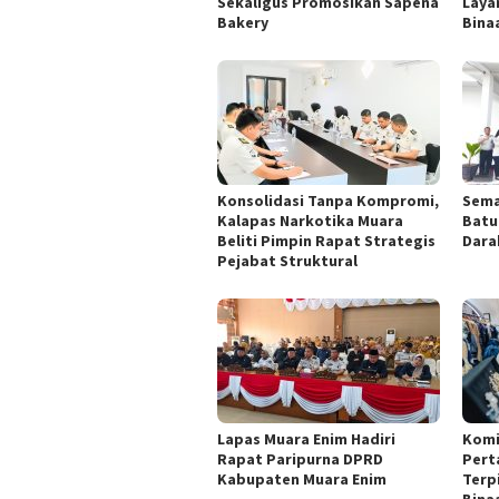
Sekaligus Promosikan Sapena
Laya
Bakery
Binaa
Konsolidasi Tanpa Kompromi,
Sema
Kalapas Narkotika Muara
Batu
Beliti Pimpin Rapat Strategis
Dara
Pejabat Struktural
Lapas Muara Enim Hadiri
Komi
Rapat Paripurna DPRD
Pert
Kabupaten Muara Enim
Terp
Bina