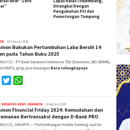
s Kelas I Palembang,
Pemahaman Hukum Warga
I Pale
ngkai Dengan
Binaan Lapas Sekayu
ukuhan P3I dan
otongan Tumpeng
ON
Reza
19 Februari 2026
mon Bukukan Pertumbuhan Laba Bersih 14
Fajri
en pada Tahun Buku 2025
AILY.CO – PT Bank Danamon Indonesia Tbk (Danamon, BEI: BDMN),
ta MUFG, grup jasa keuangan
Baca selengkapnya
Facebook
Twitter
WhatsApp
,
BREAKING NEWS
,
DANAMON
Reza
14 Agustus 2024
mon Financial Friday 2024: Kemudahan dan
Fajri
amanan Bertransaksi dengan D-Bank PRO
AILY.CO, JAKARTA — Perkembangan mobile banking saat ini