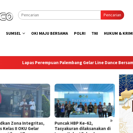
Pencarian
SUMSEL
OKI MAJU BERSAMA
POLRI
TNI
HUKUM & KRIM
empuan Palembang Gelar Line Dance Bersama Group LD Top 100
»
ak HBP Ke-62,
Lapas Sekayu Gandeng
Direkt
akuran dilaksanakan di
Lembaga PDKP Perkuat
Peresm