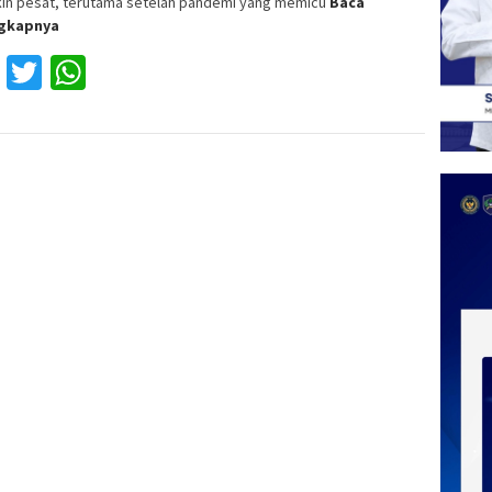
in pesat, terutama setelah pandemi yang memicu
Baca
ngkapnya
Facebook
Twitter
WhatsApp