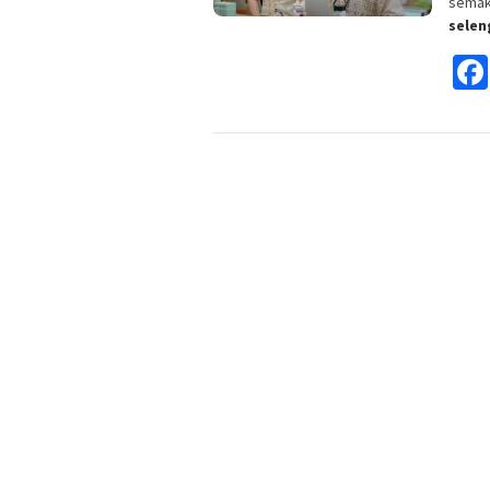
semak
sele