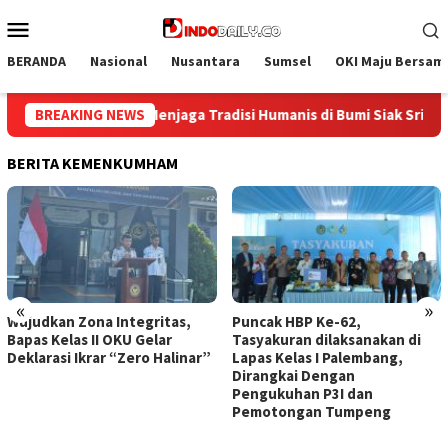
Loncat
Menu
ke
Mobile
konten
BERANDA
Nasional
Nusantara
Sumsel
OKI Maju Bersam
i Siak Sri Indrapura: Sinergi Rutan dan Pemda Sambut Remisi Kem
BREAKING NEWS
BERITA KEMENKUMHAM
«
»
Wujudkan Zona Integritas,
Puncak HBP Ke-62,
Bapas Kelas II OKU Gelar
Tasyakuran dilaksanakan di
Deklarasi Ikrar “Zero Halinar”
Lapas Kelas I Palembang,
Dirangkai Dengan
Pengukuhan P3I dan
Pemotongan Tumpeng