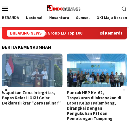
Loncat
Menu
ke
Mobile
konten
BERANDA
Nasional
Nusantara
Sumsel
OKI Maju Bersam
BREAKING NEWS
Isi Kemerdekaan dengan Kepedulian, Lapas Sekayu Berbagi
BERITA KEMENKUMHAM
«
»
Zona Integritas,
Puncak HBP Ke-62,
Lapas Se
s II OKU Gelar
Tasyakuran dilaksanakan di
Lembaga 
Ikrar “Zero Halinar”
Lapas Kelas I Palembang,
Pemahama
Dirangkai Dengan
Binaan La
Pengukuhan P3I dan
Pemotongan Tumpeng