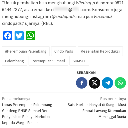
“Untuk pembelian bisa menghubungi
Whatsapp
di nomor 0821-
6444-7877, atau email ke
ci
*******
@
***
il.com
. Konsumen juga
menghubungi instagram @
cindopads
mau pun
Facebook
cindopads,” ujarnya. (REL).
Facebook
Twitter
WhatsApp
#Perempuan Palembang
Cindo Pads
Kesehatan Reproduksi
Palembang
Perempuan Sumsel
SUMSEL
SEBARKAN
Navigasi
Pos sebelumnya
Pos berikutnya
Lapas Perempuan Palembang
Satu Korban Hanyut di Sungai Musi
pos
Gandeng BNNP Sumsel Beri
Empat Lawang Ditemukan
Penyuluhan Bahaya Narkoba
Meninggal Dunia
kepada Warga Binaan