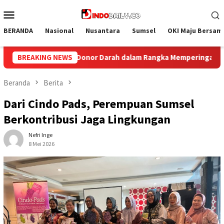
Loncat
Menu
ke
Mobile
konten
BERANDA
Nasional
Nusantara
Sumsel
OKI Maju Bersam
onor Darah dalam Rangka Memperingati HUT ke-81 Republik Indon
BREAKING NEWS
Beranda
Berita
Dari Cindo Pads, Perempuan Sumsel
Berkontribusi Jaga Lingkungan
Nefri Inge
8 Mei 2026