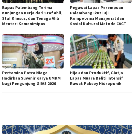
Bapas Palembang Terima
Pegawai Lapas Perempuan
Kunjungan Kerja dari Staf Ahli,
Palembang Ikuti Uji
Staf Khusus, dan Tenaga Ahli
Kompetensi Manajerial dan
Menteri Kemenimipas
Sosial Kultural Metode CACT
Pertamina Patra Niaga
Hijau dan Produktif, Giatja
Hadirkan Suvenir Karya UMKM
Lapas Muara Beliti Intensif
bagi Pengunjung GIIAS 2026
Rawat Pakcoy Hidroponik