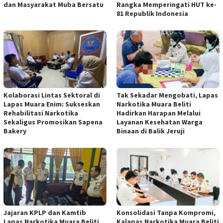
dan Masyarakat Muba Bersatu
Rangka Memperingati HUT ke-
81 Republik Indonesia
Kolaborasi Lintas Sektoral di
Tak Sekadar Mengobati, Lapas
Lapas Muara Enim: Sukseskan
Narkotika Muara Beliti
Rehabilitasi Narkotika
Hadirkan Harapan Melalui
Sekaligus Promosikan Sapena
Layanan Kesehatan Warga
Bakery
Binaan di Balik Jeruji
Jajaran KPLP dan Kamtib
Konsolidasi Tanpa Kompromi,
Lapas Narkotika Muara Beliti
Kalapas Narkotika Muara Beliti