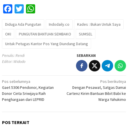
Facebook
Twitter
WhatsApp
Diduga Ada Pungutan
Indodaily.co
Kades : Bukan Untuk Saya
OKI
PUNGUTAN BANTUAN SEMBAKO
SUMSEL
Untuk Petugas Kantor Pos Yang Diundang Datang
Penulis: Rendi
SEBARKAN
Editor: Widodo
Navigasi
Pos sebelumnya
Pos berikutnya
Gaet 5306 Pendonor, Kegiatan
Dengan Pesawat, Satgas Damai
pos
Donor Cinta Sriwijaya Raih
Cartenz Kirim Bantuan Bibit Babi ke
Penghargaan dari LEPRID
Warga Yahukimo
POS TERKAIT