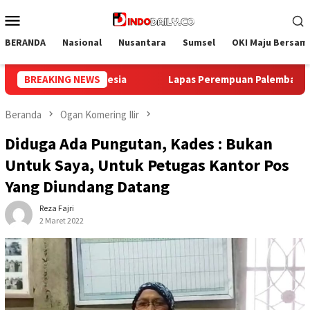
Loncat
Menu
ke
Mobile
konten
BERANDA
Nasional
Nusantara
Sumsel
OKI Maju Bersam
 Palembang Gelar Aksi Bersih Kemerdekaan, Kobarkan Semangat
BREAKING NEWS
Beranda
Ogan Komering Ilir
Diduga Ada Pungutan, Kades : Bukan
Untuk Saya, Untuk Petugas Kantor Pos
Yang Diundang Datang
Reza Fajri
2 Maret 2022