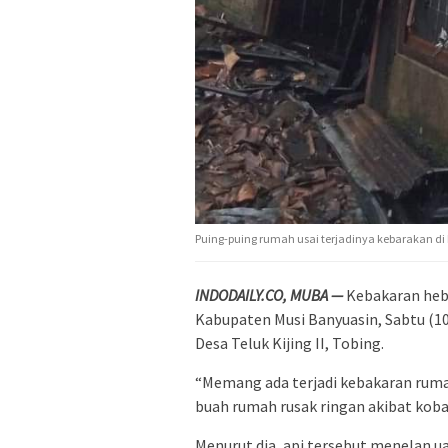
Puing-puing rumah usai terjadinya kebarakan di De
INDODAILY.CO, MUBA —
Kebakaran hebat
Kabupaten Musi Banyuasin, Sabtu (10
Desa Teluk Kijing II, Tobing.
“Memang ada terjadi kebakaran rumah
buah rumah rusak ringan akibat kobar
Menurut dia, api tersebut menelan ua