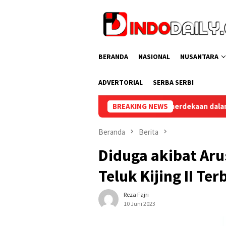
Loncat
ke
konten
BERANDA
NASIONAL
NUSANTARA
ADVERTORIAL
SERBA SERBI
Aksi Bersih Kemerdekaan dalam Rangka HUT ke-81 Republik Indone
BREAKING NEWS
Beranda
Berita
Diduga akibat Aru
Teluk Kijing II Te
Reza Fajri
10 Juni 2023