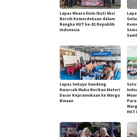
Lapas Muara Enim Ikuti Aksi
Lapa
Bersih Kemerdekaan dalam
Gelar
Rangka HUT ke-81 Republik
Keme
Indonesia
Sema
Samb
Lapas Sekayu Gandeng
Satu
Kwarcab Muba Berikan Materi
Indo
Dasar Kepramukaan ke Warga
Muar
Binaan
Para
Warg
HUT 