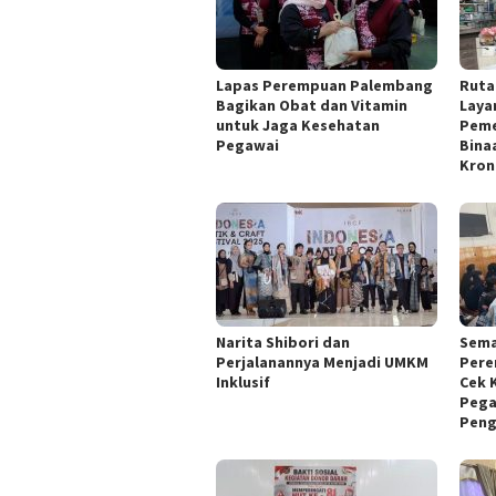
Lapas Perempuan Palembang
Ruta
Bagikan Obat dan Vitamin
Laya
untuk Jaga Kesehatan
Peme
Pegawai
Bina
Kron
Narita Shibori dan
Sema
Perjalanannya Menjadi UMKM
Pere
Inklusif
Cek 
Pega
Peng