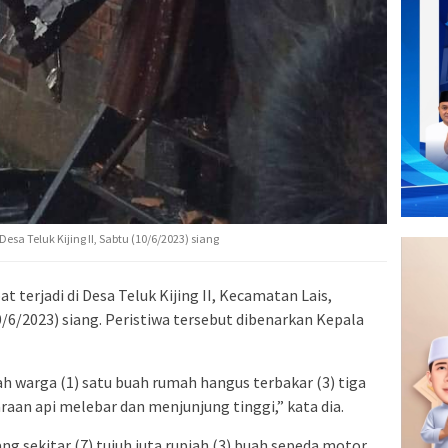
sa Teluk Kijing II, Sabtu (10/6/2023) siang
 terjadi di Desa Teluk Kijing II, Kecamatan Lais,
/6/2023) siang. Peristiwa tersebut dibenarkan Kepala
 warga (1) satu buah rumah hangus terbakar (3) tiga
aan api melebar dan menjunjung tinggi,” kata dia.
ng sekitar (7) tujuh juta rupiah (3) buah sepeda motor