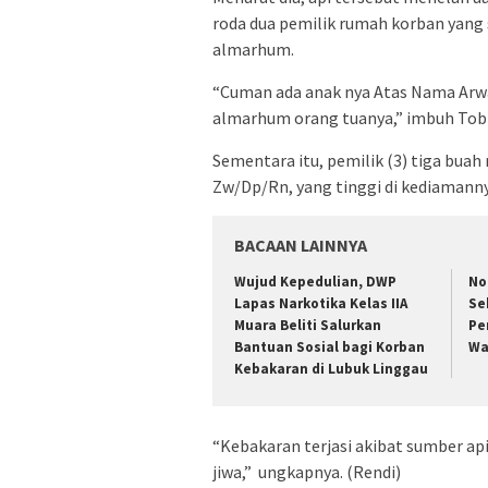
roda dua pemilik rumah korban yang
almarhum.
“Cuman ada anak nya Atas Nama Arwa
almarhum orang tuanya,” imbuh Tob
Sementara itu, pemilik (3) tiga bua
Zw/Dp/Rn, yang tinggi di kediamannya 
BACAAN LAINNYA
Wujud Kepedulian, DWP
No
Lapas Narkotika Kelas IIA
Se
Muara Beliti Salurkan
Pe
Bantuan Sosial bagi Korban
Wa
Kebakaran di Lubuk Linggau
“Kebakaran terjasi akibat sumber api 
jiwa,” ungkapnya. (Rendi)