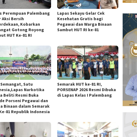
s Perempuan Palembang
Lapas Sekayu Gelar Cek
 Aksi Bersih
Kesehatan Gratis bagi
rdekaan, Kobarkan
Pegawai dan Warga Binaan
ngat Gotong Royong
Sambut HUT RI ke-81
ut HUT Ke-81 RI
 Semangat, Satu
Semarak HUT ke-81 RI,
nesia,Lapas Narkotika
PORSENAP 2026 Resmi Dibuka
a Beliti Resmi Buka
di Lapas Kelas I Palembang
de Porseni Pegawai dan
a Binaan dalam Semarak
Ke-81 Republik Indonesia