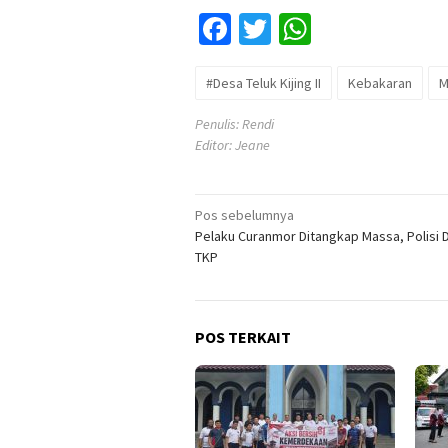
Facebook
Twitter
WhatsApp
#Desa Teluk Kijing II
Kebakaran
M
Penulis: Rendi
Editor: Jeane
Navigasi
Pos sebelumnya
Pelaku Curanmor Ditangkap Massa, Polisi 
pos
TKP
POS TERKAIT