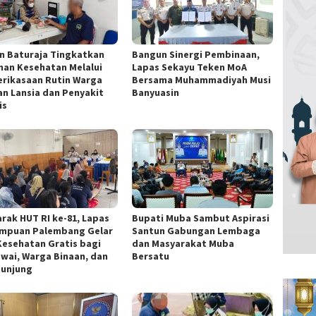
n Baturaja Tingkatkan
Bangun Sinergi Pembinaan,
nan Kesehatan Melalui
Lapas Sekayu Teken MoA
rikasaan Rutin Warga
Bersama Muhammadiyah Musi
an Lansia dan Penyakit
Banyuasin
is
rak HUT RI ke-81, Lapas
Bupati Muba Sambut Aspirasi
mpuan Palembang Gelar
Santun Gabungan Lembaga
Kesehatan Gratis bagi
dan Masyarakat Muba
wai, Warga Binaan, dan
Bersatu
unjung