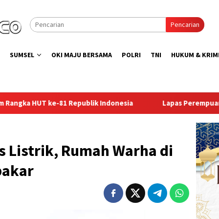
Pencarian
SUMSEL
OKI MAJU BERSAMA
POLRI
TNI
HUKUM & KRIM
sia
Lapas Perempuan Palembang Gelar Aksi Bersih Kem
s Listrik, Rumah Warha di
rbakar