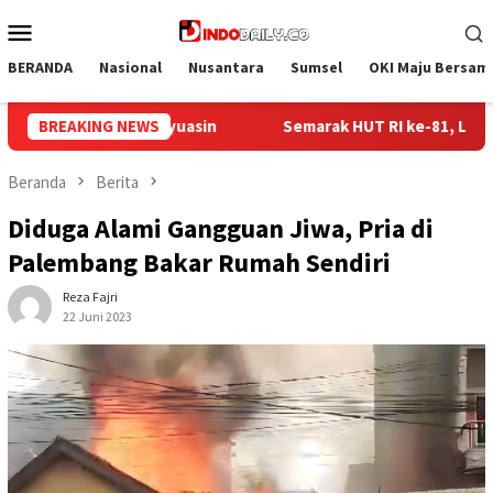
Loncat
Menu
ke
Mobile
konten
BERANDA
Nasional
Nusantara
Sumsel
OKI Maju Bersam
RI ke-81, Lapas Perempuan Palembang Gelar Cek Kesehatan Grat
BREAKING NEWS
Beranda
Berita
Diduga Alami Gangguan Jiwa, Pria di
Palembang Bakar Rumah Sendiri
Reza Fajri
22 Juni 2023