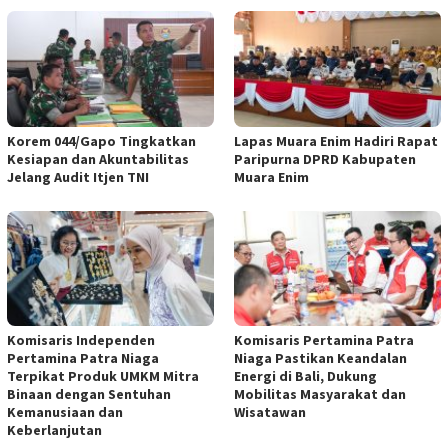
Korem 044/Gapo Tingkatkan
Lapas Muara Enim Hadiri Rapat
Kesiapan dan Akuntabilitas
Paripurna DPRD Kabupaten
Jelang Audit Itjen TNI
Muara Enim
Komisaris Independen
Komisaris Pertamina Patra
Pertamina Patra Niaga
Niaga Pastikan Keandalan
Terpikat Produk UMKM Mitra
Energi di Bali, Dukung
Binaan dengan Sentuhan
Mobilitas Masyarakat dan
Kemanusiaan dan
Wisatawan
Keberlanjutan