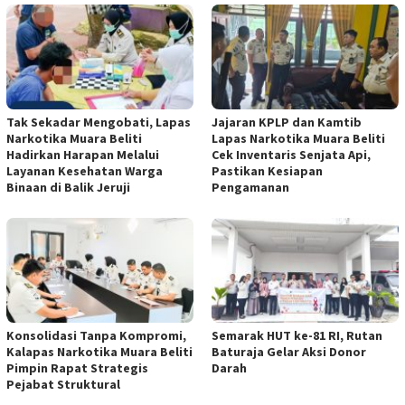
Tak Sekadar Mengobati, Lapas
Jajaran KPLP dan Kamtib
Narkotika Muara Beliti
Lapas Narkotika Muara Beliti
Hadirkan Harapan Melalui
Cek Inventaris Senjata Api,
Layanan Kesehatan Warga
Pastikan Kesiapan
Binaan di Balik Jeruji
Pengamanan
Konsolidasi Tanpa Kompromi,
Semarak HUT ke-81 RI, Rutan
Kalapas Narkotika Muara Beliti
Baturaja Gelar Aksi Donor
Pimpin Rapat Strategis
Darah
Pejabat Struktural