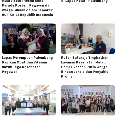
Muara Beliti Resmi Buka
di Lapas Kelas I Palembang
Parade Porseni Pegawai dan
Warga Binaan dalam Semarak
HUT Ke-81 Republik Indonesia
Lapas Perempuan Palembang
Rutan Baturaja Tingkatkan
Bagikan Obat dan Vitamin
Layanan Kesehatan Melalui
untuk Jaga Kesehatan
Pemerikasaan Rutin Warga
Pegawai
Binaan Lansia dan Penyakit
Kronis