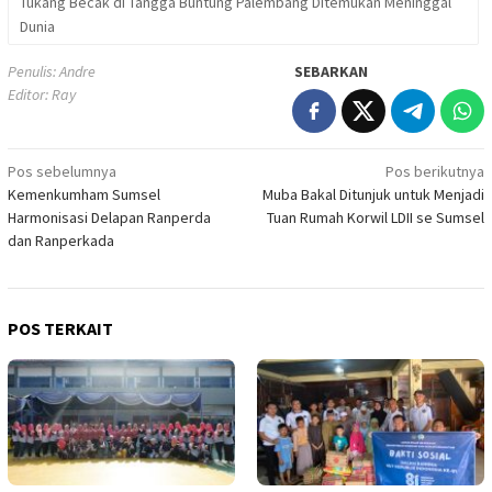
Tukang Becak di Tangga Buntung Palembang Ditemukan Meninggal
Dunia
Penulis: Andre
SEBARKAN
Editor: Ray
Navigasi
Pos sebelumnya
Pos berikutnya
Kemenkumham Sumsel
Muba Bakal Ditunjuk untuk Menjadi
pos
Harmonisasi Delapan Ranperda
Tuan Rumah Korwil LDII se Sumsel
dan Ranperkada
POS TERKAIT