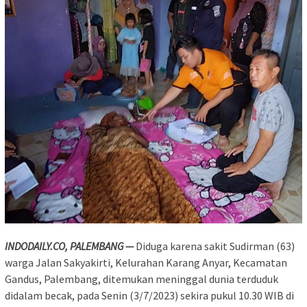
INDODAILY.CO, PALEMBANG —
Diduga karena sakit Sudirman (63)
warga Jalan Sakyakirti, Kelurahan Karang Anyar, Kecamatan
Gandus, Palembang, ditemukan meninggal dunia terduduk
didalam becak, pada Senin (3/7/2023) sekira pukul 10.30 WIB di