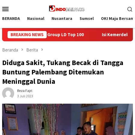
Loncat
Menu
ke
Mobile
konten
BERANDA
Nasional
Nusantara
Sumsel
OKI Maju Bersam
0
BREAKING NEWS
Isi Kemerdekaan dengan Kepedulian, Lapas Sekayu Berb
Beranda
Berita
Diduga Sakit, Tukang Becak di Tangga
Buntung Palembang Ditemukan
Meninggal Dunia
Reza Fajri
3 Juli 2023