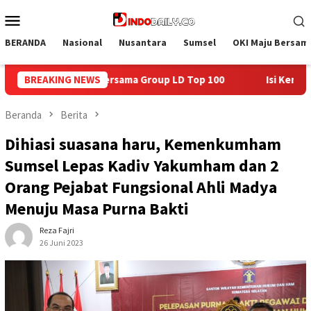
Loncat
Menu
ke
Mobile
konten
BERANDA
Nasional
Nusantara
Sumsel
OKI Maju Bersam
D Top 100
BREAKING NEWS
Isi Kemerdekaan dengan Kepedulian, Lapas Sek
Beranda
Berita
Dihiasi suasana haru, Kemenkumham
Sumsel Lepas Kadiv Yakumham dan 2
Orang Pejabat Fungsional Ahli Madya
Menuju Masa Purna Bakti
Reza Fajri
26 Juni 2023