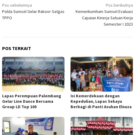
Navigasi
Pos sebelumnya
Pos berikutnya
Polda Sumsel Gelar Rakoor Satgas
Kemenkumham Sumsel Evaluasi
pos
TPPO
Capaian Kinerja Satuan Kerja
Semester I 2023
POS TERKAIT
Lapas Perempuan Palembang
Isi Kemerdekaan dengan
Gelar Line Dance Bersama
Kepedulian, Lapas Sekayu
Group LD Top 100
Berbagi di Panti Asuhan Elnuza