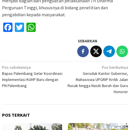
menjadi bagian dari penguatan pelaksanaan Tri Dharma
Perguruan Tinggi, khususnya di bidang penelitian dan
pengabdian kepada masyarakat.
Facebook
Twitter
WhatsApp
SEBARKAN
Navigasi
Pos sebelumnya
Pos berikutnya
Bapas Palembang Gelar Koordinasi
Geruduk Kantor Gubernur,
pos
Implementasi KUHP Baru dengan
Mahasiswa UPGRIP Kritik Jalan
PN Palembang
Rusak hingga Nasib Buruh dan Guru
Honorer
POS TERKAIT