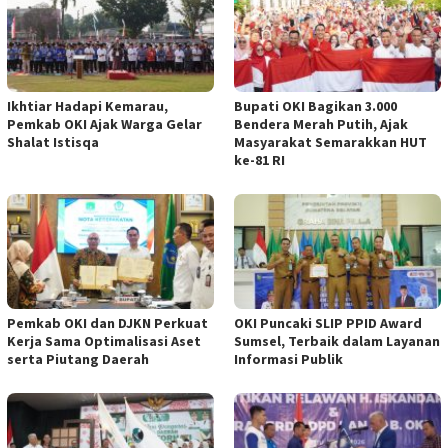
Ikhtiar Hadapi Kemarau,
Bupati OKI Bagikan 3.000
Pemkab OKI Ajak Warga Gelar
Bendera Merah Putih, Ajak
Shalat Istisqa
Masyarakat Semarakkan HUT
ke-81 RI
Pemkab OKI dan DJKN Perkuat
OKI Puncaki SLIP PPID Award
Kerja Sama Optimalisasi Aset
Sumsel, Terbaik dalam Layanan
serta Piutang Daerah
Informasi Publik