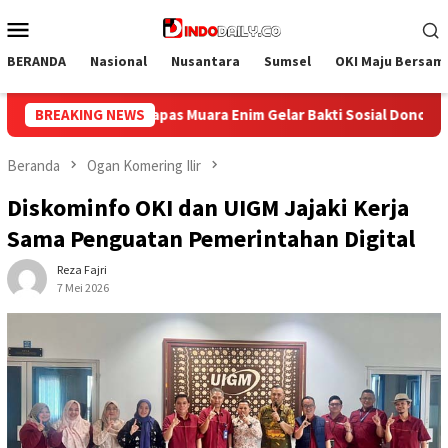
Loncat
Menu
ke
Mobile
konten
BERANDA
Nasional
Nusantara
Sumsel
OKI Maju Bersam
sial Donor Darah dalam Rangka Memperingati HUT ke-81 Republik 
BREAKING NEWS
Beranda
Ogan Komering Ilir
Diskominfo OKI dan UIGM Jajaki Kerja
Sama Penguatan Pemerintahan Digital
Reza Fajri
7 Mei 2026