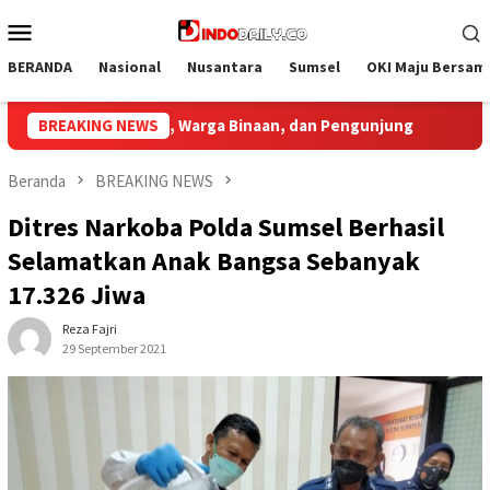
Loncat
Menu
ke
Mobile
konten
BERANDA
Nasional
Nusantara
Sumsel
OKI Maju Bersam
dan Pengunjung
BREAKING NEWS
Bupati Muba Sambut Aspirasi Santun Ga
Beranda
BREAKING NEWS
Ditres Narkoba Polda Sumsel Berhasil
Selamatkan Anak Bangsa Sebanyak
17.326 Jiwa
Reza Fajri
29 September 2021