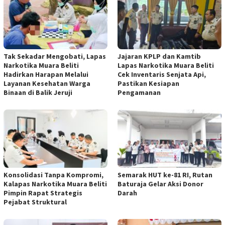
Tak Sekadar Mengobati, Lapas
Jajaran KPLP dan Kamtib
Narkotika Muara Beliti
Lapas Narkotika Muara Beliti
Hadirkan Harapan Melalui
Cek Inventaris Senjata Api,
Layanan Kesehatan Warga
Pastikan Kesiapan
Binaan di Balik Jeruji
Pengamanan
Konsolidasi Tanpa Kompromi,
Semarak HUT ke-81 RI, Rutan
Kalapas Narkotika Muara Beliti
Baturaja Gelar Aksi Donor
Pimpin Rapat Strategis
Darah
Pejabat Struktural