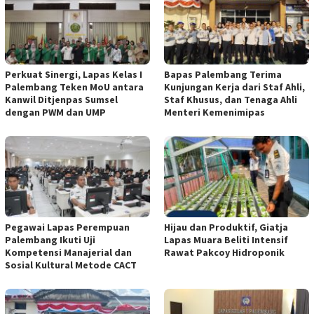
Perkuat Sinergi, Lapas Kelas I
Bapas Palembang Terima
Palembang Teken MoU antara
Kunjungan Kerja dari Staf Ahli,
Kanwil Ditjenpas Sumsel
Staf Khusus, dan Tenaga Ahli
dengan PWM dan UMP
Menteri Kemenimipas
Pegawai Lapas Perempuan
Hijau dan Produktif, Giatja
Palembang Ikuti Uji
Lapas Muara Beliti Intensif
Kompetensi Manajerial dan
Rawat Pakcoy Hidroponik
Sosial Kultural Metode CACT