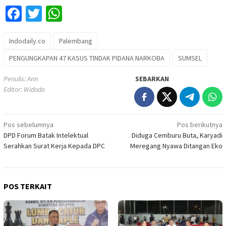
Facebook
Twitter
WhatsApp
Indodaily.co
Palembang
PENGUNGKAPAN 47 KASUS TINDAK PIDANA NARKOBA
SUMSEL
Penulis: Ann
SEBARKAN
Editor: Widodo
Navigasi
Pos sebelumnya
Pos berikutnya
DPD Forum Batak Intelektual
Diduga Cemburu Buta, Karyadi
pos
Serahkan Surat Kerja Kepada DPC
Meregang Nyawa Ditangan Eko
POS TERKAIT