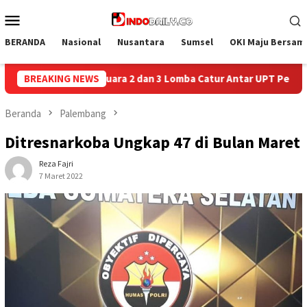
Loncat
Menu
ke
Mobile
konten
BERANDA
Nasional
Nusantara
Sumsel
OKI Maju Bersam
 Catur Antar UPT Pemasyarakatan se-Palembang Raya
BREAKING NEWS
Sem
Beranda
Palembang
Ditresnarkoba Ungkap 47 di Bulan Maret
Reza Fajri
7 Maret 2022