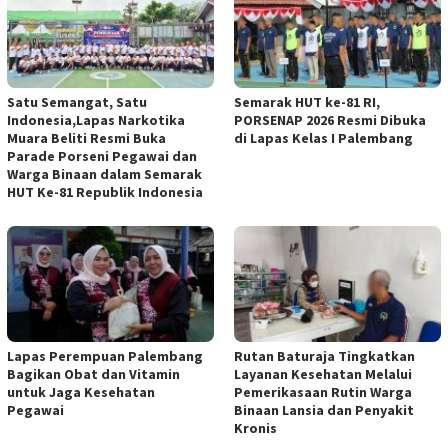
Satu Semangat, Satu
Semarak HUT ke-81 RI,
Indonesia,Lapas Narkotika
PORSENAP 2026 Resmi Dibuka
Muara Beliti Resmi Buka
di Lapas Kelas I Palembang
Parade Porseni Pegawai dan
Warga Binaan dalam Semarak
HUT Ke-81 Republik Indonesia
Lapas Perempuan Palembang
Rutan Baturaja Tingkatkan
Bagikan Obat dan Vitamin
Layanan Kesehatan Melalui
untuk Jaga Kesehatan
Pemerikasaan Rutin Warga
Pegawai
Binaan Lansia dan Penyakit
Kronis