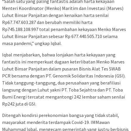
“Salah satu yang paling fantastis adalah harta kekayaan
Menteri Koordinator (Menko) Maritim dan Investasi (Marves)
Luhut Binsar Panjaitan dengan kenaikan harta senilai
Rp67.747.603.287 dan berubah memiliki harta
Rp745.188.108.997 total penambahan kekayaan Menko Marves
Luhut Binsar Panjaitan sebesar Rp 677.440.505.710 selama
masa pandemi,” ungkap Iqbal.
Iqbal menjabarkan, bahwa lonjakan harta kekayaan yang
fantastis ini memperkuat dugaan keterlibatan Menko Marves
Luhut Binsar Panjaitan dalam pusaran Bisnis Alat Tes SWAB
PCR bersama dengan PT. Genomik Solidaritas Indonesia (GSI).
Tidak tanggung-tanggung, dua perusahaan yang berafiliasi
langsung dengan Luhut yakni PT. Toba Sejahtra dan PT. Toba
Bumi Energi tercatat mengantongi 242 lembar saham senilai
Rp242 juta di GSI.
Ditengah kondirsi perekonomian bangsa yang tidak stabil,
masyarakat menderita terdampak Covid-19. IMMawan
Muhammad Iqbal, mengecam pemerintah yang justru berbisnis