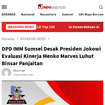
Loncat
Menu
ke
Mobile
konten
BERANDA
Nasional
Nusantara
Sumsel
OKI Maju Bersam
BREAKING NEWS
Isi Kemerdekaan dengan Kepedulian, Lapas Sekayu Berbagi 
Beranda
BREAKING NEWS
DPD IMM Sumsel Desak Presiden Jokowi
Evaluasi Kinerja Menko Marves Luhut
Binsar Panjaitan
Reza Fajri
5 November 2021