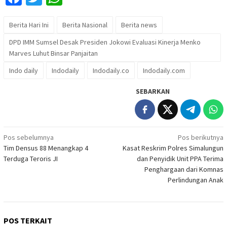
Berita Hari Ini
Berita Nasional
Berita news
DPD IMM Sumsel Desak Presiden Jokowi Evaluasi Kinerja Menko
Marves Luhut Binsar Panjaitan
Indo daily
Indodaily
Indodaily.co
Indodaily.com
SEBARKAN
Navigasi
Pos sebelumnya
Pos berikutnya
Tim Densus 88 Menangkap 4
Kasat Reskrim Polres Simalungun
pos
Terduga Teroris JI
dan Penyidik Unit PPA Terima
Penghargaan dari Komnas
Perlindungan Anak
POS TERKAIT