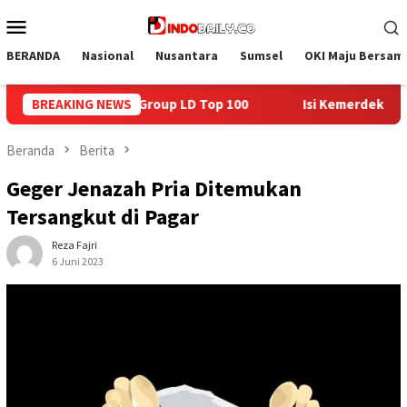
Loncat
Menu
ke
Mobile
konten
BERANDA
Nasional
Nusantara
Sumsel
OKI Maju Bersam
0
BREAKING NEWS
Isi Kemerdekaan dengan Kepedulian, Lapas Sekayu Berb
Beranda
Berita
Geger Jenazah Pria Ditemukan
Tersangkut di Pagar
Reza Fajri
6 Juni 2023