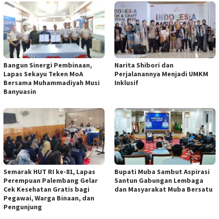
Bangun Sinergi Pembinaan,
Narita Shibori dan
Lapas Sekayu Teken MoA
Perjalanannya Menjadi UMKM
Bersama Muhammadiyah Musi
Inklusif
Banyuasin
Semarak HUT RI ke-81, Lapas
Bupati Muba Sambut Aspirasi
Perempuan Palembang Gelar
Santun Gabungan Lembaga
Cek Kesehatan Gratis bagi
dan Masyarakat Muba Bersatu
Pegawai, Warga Binaan, dan
Pengunjung