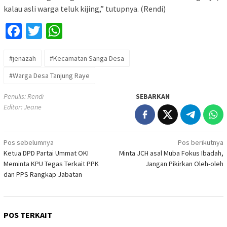
kalau asli warga teluk kijing,” tutupnya. (Rendi)
Facebook
Twitter
WhatsApp
#jenazah
#Kecamatan Sanga Desa
#Warga Desa Tanjung Raye
Penulis: Rendi
SEBARKAN
Editor: Jeane
Navigasi
Pos sebelumnya
Pos berikutnya
Ketua DPD Partai Ummat OKI
Minta JCH asal Muba Fokus Ibadah,
pos
Meminta KPU Tegas Terkait PPK
Jangan Pikirkan Oleh-oleh
dan PPS Rangkap Jabatan
POS TERKAIT