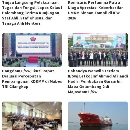
Tinjau Langsung Pelaksanaan
Komisaris Pertamina Patra
Tugas dan Fungsi, Lapas Kelas I
Niaga Apresiasi Keberhasilan
Palembang Terima Kunjungan
UMKM Binaan Tampil di IFW
Staf Ahli, Staf Khusus, dan
2026
Tenaga Ahli Menteri
Pangdam II/Swj Ikuti Rapat
Pabandya Wanwil Sterdam
Evaluasi Percepatan
II/Swj Letkol Inf Ahmad Afriandi
Pembangunan KDKMP di Mabes
Hadiri Pembukaan Garsarlin
TNI Cilangkap
Maba Gelombang 2 di
Majasdam II/Sw