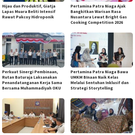
Hijau dan Produktif, Giatja
Pertamina Patra Niaga Ajak
Lapas Muara Beliti Intensif
Bangkitkan Warisan Rasa
Rawat Pakcoy Hidroponik
Nusantara Lewat Bright Gas
Cooking Competition 2026
Perkuat Sinergi Pembinaan,
Pertamina Patra Niaga Bawa
Rutan Baturaja Laksanakan
UMKM BInaan Naik Kelas
Penandatanganan Kerja Sama
Melalui Sentuhan Inklusif dan
Bersama Muhammadiyah OKU
Strategi Storytelling