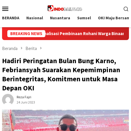
Loncat
Menu
ke
Mobile
konten
BERANDA
Nasional
Nusantara
Sumsel
OKI Maju Bersam
Warga Binaan
BREAKING NEWS
Bangun Kesamaan Persepsi, Lapas Narkotika
Beranda
Berita
Hadiri Peringatan Bulan Bung Karno,
Febriansyah Suarakan Kepemimpinan
Berintegritas, Komitmen untuk Masa
Depan OKI
Reza Fajri
24 Juni 2023