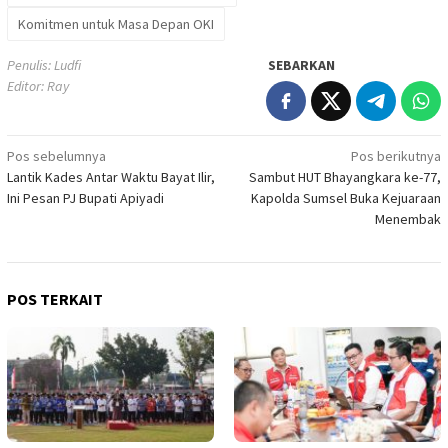
Komitmen untuk Masa Depan OKI
Penulis: Ludfi
SEBARKAN
Editor: Ray
Navigasi
Pos sebelumnya
Pos berikutnya
Lantik Kades Antar Waktu Bayat Ilir,
Sambut HUT Bhayangkara ke-77,
pos
Ini Pesan PJ Bupati Apiyadi
Kapolda Sumsel Buka Kejuaraan
Menembak
POS TERKAIT