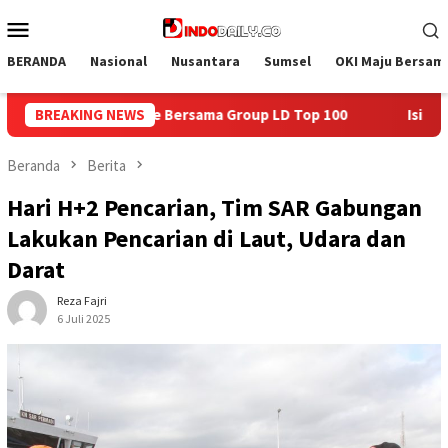
Loncat
Menu
ke
Mobile
konten
BERANDA
Nasional
Nusantara
Sumsel
OKI Maju Bersam
oup LD Top 100
BREAKING NEWS
Isi Kemerdekaan dengan Kepedulian, Lapa
Beranda
Berita
Hari H+2 Pencarian, Tim SAR Gabungan
Lakukan Pencarian di Laut, Udara dan
Darat
Reza Fajri
6 Juli 2025