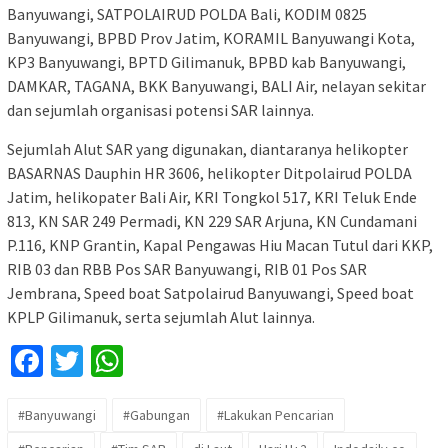
Banyuwangi, SATPOLAIRUD POLDA Bali, KODIM 0825
Banyuwangi, BPBD Prov Jatim, KORAMIL Banyuwangi Kota,
KP3 Banyuwangi, BPTD Gilimanuk, BPBD kab Banyuwangi,
DAMKAR, TAGANA, BKK Banyuwangi, BALI Air, nelayan sekitar
dan sejumlah organisasi potensi SAR lainnya.
Sejumlah Alut SAR yang digunakan, diantaranya helikopter
BASARNAS Dauphin HR 3606, helikopter Ditpolairud POLDA
Jatim, helikopater Bali Air, KRI Tongkol 517, KRI Teluk Ende
813, KN SAR 249 Permadi, KN 229 SAR Arjuna, KN Cundamani
P.116, KNP Grantin, Kapal Pengawas Hiu Macan Tutul dari KKP,
RIB 03 dan RBB Pos SAR Banyuwangi, RIB 01 Pos SAR
Jembrana, Speed boat Satpolairud Banyuwangi, Speed boat
KPLP Gilimanuk, serta sejumlah Alut lainnya.
Facebook
Twitter
WhatsApp
#Banyuwangi
#Gabungan
#Lakukan Pencarian