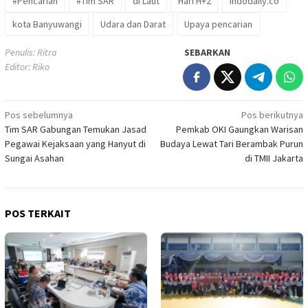
#Pencarian
#Tim SAR
di Laut
Hari H+2
Indodaily.co
kota Banyuwangi
Udara dan Darat
Upaya pencarian
Penulis: Ritra
SEBARKAN
Editor: Riko
Navigasi
Pos sebelumnya
Pos berikutnya
Tim SAR Gabungan Temukan Jasad
Pemkab OKI Gaungkan Warisan
pos
Pegawai Kejaksaan yang Hanyut di
Budaya Lewat Tari Berambak Purun
Sungai Asahan
di TMII Jakarta
POS TERKAIT