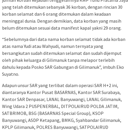
jumlah korban kejadian tenggelamnya KMP Tunu Pratama Jaya
yang telah ditemukan sebanyak 36 korban, dengan rincian 30
korban selamat dan 6 orang ditemukan dalam keadaan
meninggal dunia. Dengan demikian, data korban yang masih
belum ditemukan sesuai data manifest kapal yakni 29 orang.
“Sebelumnya dari data nama korban selamat tidak ada korban
atas nama Yudi atau Wahyudi, namun ternyata yang
bersangkutan sudah ditemukan selamat dan sudah dijemput
oleh pihak keluarga di Gilimanuk tanpa melapor terlebih
dahulu kepada Posko SAR Gabungan di Gilimanuk”, imbuh Eko
Suyatno.
Adapun unsur SAR yang terlibat dalam operasi SAR H+2 ini,
diantaranya Kantor Pusat BASARNAS, Kantor SAR Surabaya,
Kantor SAR Denpasar, LANAL Banyuwangi, LANAL Gilimanuk,
Wing Udara 2 PUSPENERBAL, DITPOLAIRUD POLDA JATIM,
SATBRIMOB, BSG (BASARNAS Special Group), KSOP
Banyuwangi, ASDP Ketapang, BMKG, Syahbandar Gilimanuk,
KPLP Gilimanuk, POLRES Banyuwangi, SATPOLAIRUD