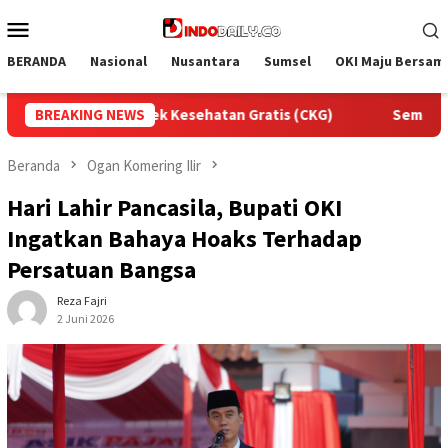
Loncat
Menu
ke
Mobile
konten
BERANDA
Nasional
Nusantara
Sumsel
OKI Maju Bersam
BREAKING NEWS
Semarak HUT RI, Lapas Sekayu Gelar Aksi Bersih Kemerdek
Beranda
Ogan Komering Ilir
Hari Lahir Pancasila, Bupati OKI
Ingatkan Bahaya Hoaks Terhadap
Persatuan Bangsa
Reza Fajri
2 Juni 2026