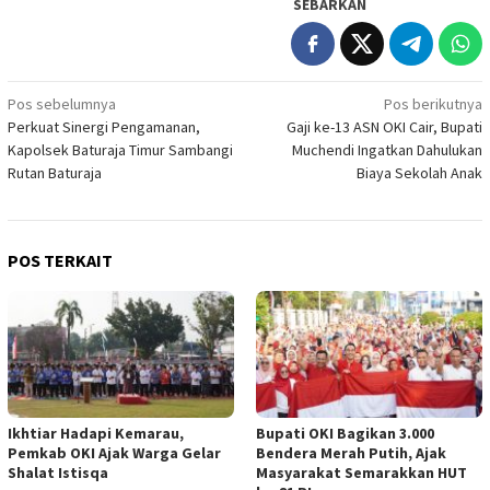
SEBARKAN
Navigasi
Pos sebelumnya
Pos berikutnya
Perkuat Sinergi Pengamanan,
Gaji ke-13 ASN OKI Cair, Bupati
pos
Kapolsek Baturaja Timur Sambangi
Muchendi Ingatkan Dahulukan
Rutan Baturaja
Biaya Sekolah Anak
POS TERKAIT
Ikhtiar Hadapi Kemarau,
Bupati OKI Bagikan 3.000
Pemkab OKI Ajak Warga Gelar
Bendera Merah Putih, Ajak
Shalat Istisqa
Masyarakat Semarakkan HUT