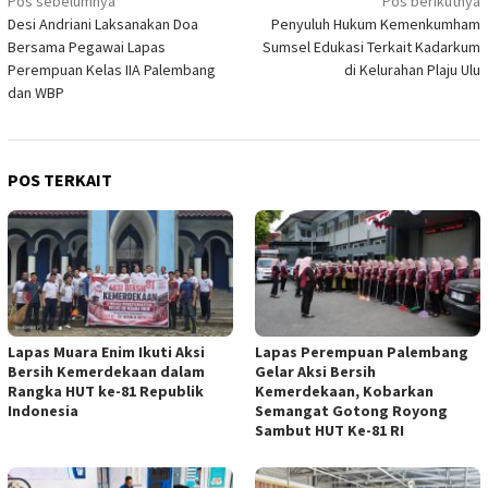
Navigasi
Pos sebelumnya
Pos berikutnya
Desi Andriani Laksanakan Doa
Penyuluh Hukum Kemenkumham
pos
Bersama Pegawai Lapas
Sumsel Edukasi Terkait Kadarkum
Perempuan Kelas IIA Palembang
di Kelurahan Plaju Ulu
dan WBP
POS TERKAIT
Lapas Muara Enim Ikuti Aksi
Lapas Perempuan Palembang
Bersih Kemerdekaan dalam
Gelar Aksi Bersih
Rangka HUT ke-81 Republik
Kemerdekaan, Kobarkan
Indonesia
Semangat Gotong Royong
Sambut HUT Ke-81 RI