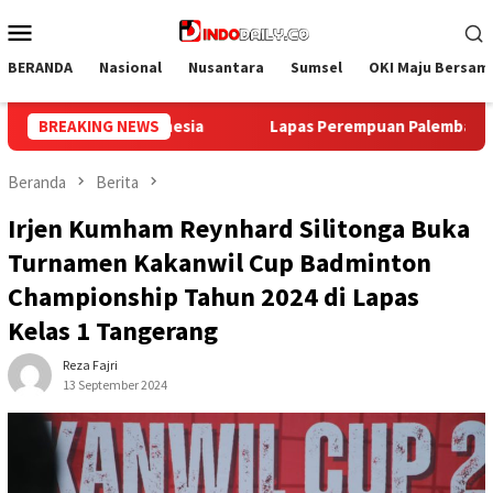
Loncat
Menu
ke
Mobile
konten
BERANDA
Nasional
Nusantara
Sumsel
OKI Maju Bersam
 Palembang Gelar Aksi Bersih Kemerdekaan, Kobarkan Semanga
BREAKING NEWS
Beranda
Berita
Irjen Kumham Reynhard Silitonga Buka
Turnamen Kakanwil Cup Badminton
Championship Tahun 2024 di Lapas
Kelas 1 Tangerang
Reza Fajri
13 September 2024