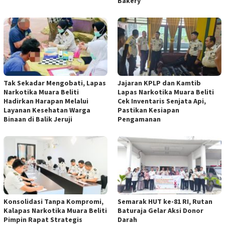
Bakery
Tak Sekadar Mengobati, Lapas
Jajaran KPLP dan Kamtib
Narkotika Muara Beliti
Lapas Narkotika Muara Beliti
Hadirkan Harapan Melalui
Cek Inventaris Senjata Api,
Layanan Kesehatan Warga
Pastikan Kesiapan
Binaan di Balik Jeruji
Pengamanan
Konsolidasi Tanpa Kompromi,
Semarak HUT ke-81 RI, Rutan
Kalapas Narkotika Muara Beliti
Baturaja Gelar Aksi Donor
Pimpin Rapat Strategis
Darah