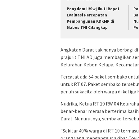
Pangdam II/Swj Ikuti Rapat
Po
Evaluasi Percepatan
Ba
Pembangunan KDKMP di
Nu
Mabes TNI Cilangkap
Po
Angkatan Darat tak hanya berbagi di 
prajurit TNI AD juga membagikan se
Kelurahan Kebon Kelapa, Kecamatan 
Tercatat ada 54 paket sembako untuk
untuk RT 07. Paket sembako tersebut 
penuh sukacita oleh warga di ketiga 
Nudrika, Ketua RT 10 RW 04 Kelurah
benar-benar merasa berterima kasih
Darat. Menurutnya, sembako terseb
“Sekitar 40% warga di RT 10 termasu
orang yang menganggur akibat Cov