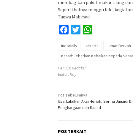
membagikan paket makan siang dan 
Seperti halnya minggu lalu, kegiatan i
Taqwa Mabesad.
Facebook
Twitter
WhatsApp
Indodaily
Jakarta
Jumat Berkah
Kasad: Tebarkan Kebaikan Kepada Ses
Penulis: Redaksi
Editor: Ray
Navigasi
Pos sebelumnya
Usai Lakukan Aksi Heroik, Serma Junaidi Di
pos
Penghargaan dari Kasad
POS TERKAIT