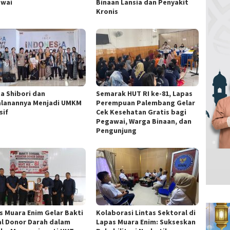
wai
Binaan Lansia dan Penyakit
Kronis
ta Shibori dan
Semarak HUT RI ke-81, Lapas
alanannya Menjadi UMKM
Perempuan Palembang Gelar
sif
Cek Kesehatan Gratis bagi
Pegawai, Warga Binaan, dan
Pengunjung
s Muara Enim Gelar Bakti
Kolaborasi Lintas Sektoral di
al Donor Darah dalam
Lapas Muara Enim: Sukseskan