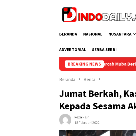
Loncat
ke
konten
BERANDA
NASIONAL
NUSANTARA
ADVERTORIAL
SERBA SERBI
s Sekayu Gandeng Kwarcab Muba Berikan Materi Dasar Kepramuk
BREAKING NEWS
Beranda
Berita
Jumat Berkah, Ka
Kepada Sesama A
Reza Fajri
18 Februari 2022