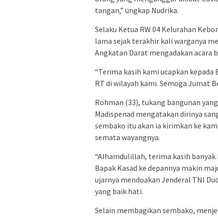
tangan,” ungkap Nudrika.
Selaku Ketua RW 04 Kelurahan Kebo
lama sejak terakhir kali warganya m
Angkatan Darat mengadakan acara be
“Terima kasih kami ucapkan kepada 
RT di wilayah kami. Semoga Jumat Ber
Rohman (33), tukang bangunan yang 
Madispenad mengatakan dirinya san
sembako itu akan ia kirimkan ke kam
semata wayangnya.
“Alhamdulillah, terima kasih banyak
Bapak Kasad ke depannya makin maju,
ujarnya mendoakan Jenderal TNI Du
yang baik hati.
Selain membagikan sembako, menjela