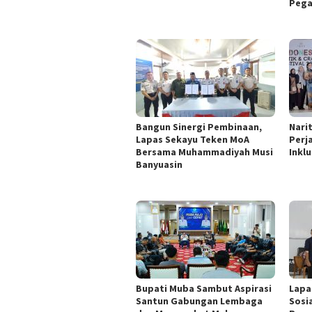
Pega
Bangun Sinergi Pembinaan,
Nari
Lapas Sekayu Teken MoA
Perj
Bersama Muhammadiyah Musi
Inklu
Banyuasin
Bupati Muba Sambut Aspirasi
Lapa
Santun Gabungan Lembaga
Sosi