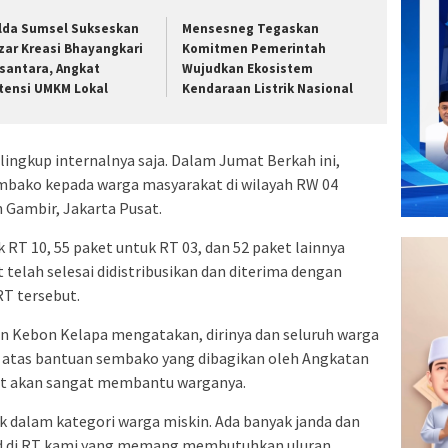
lda Sumsel Sukseskan
Mensesneg Tegaskan
zar Kreasi Bhayangkari
Komitmen Pemerintah
santara, Angkat
Wujudkan Ekosistem
tensi UMKM Lokal
Kendaraan Listrik Nasional
lingkup internalnya saja. Dalam Jumat Berkah ini,
mbako kepada warga masyarakat di wilayah RW 04
Gambir, Jakarta Pusat.
 RT 10, 55 paket untuk RT 03, dan 52 paket lainnya
telah selesai didistribusikan dan diterima dengan
RT tersebut.
an Kebon Kelapa mengatakan, dirinya dan seluruh warga
 atas bantuan sembako yang dibagikan oleh Angkatan
ut akan sangat membantu warganya.
k dalam kategori warga miskin. Ada banyak janda dan
id di RT kami yang memang membutuhkan uluran