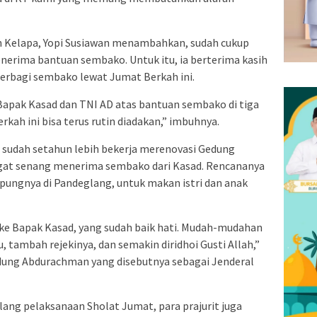
n Kelapa, Yopi Susiawan menambahkan, sudah cukup
enerima bantuan sembako. Untuk itu, ia berterima kasih
rbagi sembako lewat Jumat Berkah ini.
Bapak Kasad dan TNI AD atas bantuan sembako di tiga
kah ini bisa terus rutin diadakan,” imbuhnya.
sudah setahun lebih bekerja merenovasi Gedung
gat senang menerima sembako dari Kasad. Rencananya
pungnya di Pandeglang, untuk makan istri dan anak
 ke Bapak Kasad, yang sudah baik hati. Mudah-mudahan
 tambah rejekinya, dan semakin diridhoi Gusti Allah,”
dung Abdurachman yang disebutnya sebagai Jenderal
ng pelaksanaan Sholat Jumat, para prajurit juga