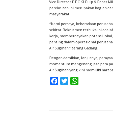
Vice Director PT OKI Pulp & Paper 
perekrutan ini merupakan bagian d
masyarakat.
“Kami percaya, keberadaan perusah
sekitar. Rekrutmen terbuka ini ada
kerja, memberdayakan potensi lokal
penting dalam operasional perusah
Air Sugihan,” terang Gadang.
Dengan demikian, lanjutnya, peraya
momentum mengenang jasa para pahla
Air Sugihan yang kini memiliki harap
Facebook
Twitter
WhatsApp