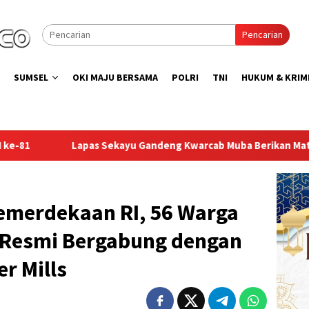
Pencarian
SUMSEL
OKI MAJU BERSAMA
POLRI
TNI
HUKUM & KRIM
eng Kwarcab Muba Berikan Materi Dasar Kepramukaan ke Warga 
emerdekaan RI, 56 Warga
n Resmi Bergabung dengan
r Mills