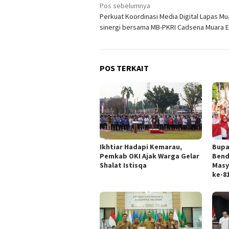
Navigasi
Pos sebelumnya
Perkuat Koordinasi Media Digital Lapas Mu
pos
sinergi bersama MB-PKRI Cadsena Muara 
POS TERKAIT
Ikhtiar Hadapi Kemarau,
Bupa
Pemkab OKI Ajak Warga Gelar
Bend
Shalat Istisqa
Masy
ke-81