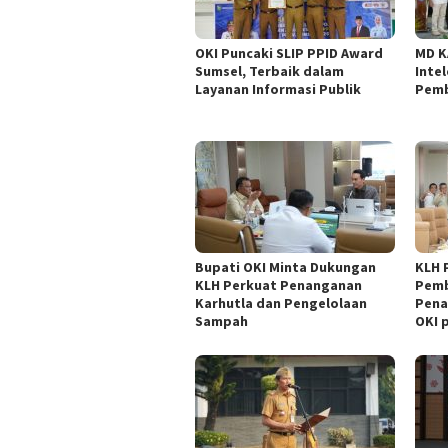
OKI Puncaki SLIP PPID Award
MD K
Sumsel, Terbaik dalam
Inte
Layanan Informasi Publik
Pemb
Bupati OKI Minta Dukungan
KLH 
KLH Perkuat Penanganan
Pem
Karhutla dan Pengelolaan
Pena
Sampah
OKI 