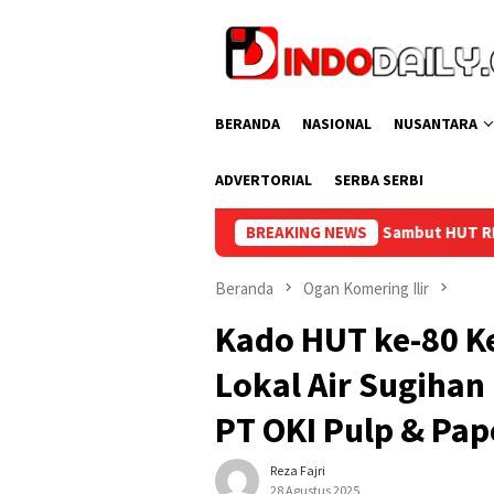
Loncat
ke
konten
BERANDA
NASIONAL
NUSANTARA
ADVERTORIAL
SERBA SERBI
an Warga Binaan Sambut HUT RI ke-81
BREAKING NEWS
Lapas Sekayu Gand
Beranda
Ogan Komering Ilir
Kado HUT ke-80 K
Lokal Air Sugiha
PT OKI Pulp & Pape
Reza Fajri
28 Agustus 2025