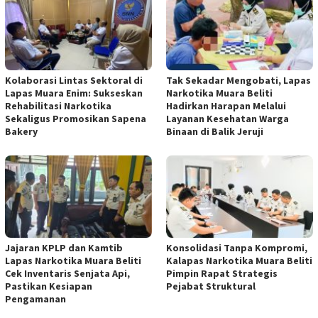
Kolaborasi Lintas Sektoral di
Tak Sekadar Mengobati, Lapas
Lapas Muara Enim: Sukseskan
Narkotika Muara Beliti
Rehabilitasi Narkotika
Hadirkan Harapan Melalui
Sekaligus Promosikan Sapena
Layanan Kesehatan Warga
Bakery
Binaan di Balik Jeruji
Jajaran KPLP dan Kamtib
Konsolidasi Tanpa Kompromi,
Lapas Narkotika Muara Beliti
Kalapas Narkotika Muara Beliti
Cek Inventaris Senjata Api,
Pimpin Rapat Strategis
Pastikan Kesiapan
Pejabat Struktural
Pengamanan