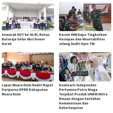
Semarak HUT ke-81 RI, Rutan
Korem 044/Gapo Tingkatkan
Baturaja Gelar Aksi Donor
Kesiapan dan Akuntabilitas
Darah
Jelang Audit Itjen TNI
Lapas Muara Enim Hadiri Rapat
Komisaris Independen
Paripurna DPRD Kabupaten
Pertamina Patra Niaga
Muara Enim
Terpikat Produk UMKM Mitra
Binaan dengan Sentuhan
Kemanusiaan dan
Keberlanjutan