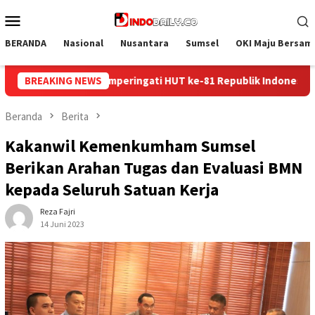
Loncat
Menu
ke
Mobile
konten
BERANDA
Nasional
Nusantara
Sumsel
OKI Maju Bersam
ik Indonesia
BREAKING NEWS
Kolaborasi Lintas Sektoral di Lapas Muara 
Beranda
Berita
Kakanwil Kemenkumham Sumsel
Berikan Arahan Tugas dan Evaluasi BMN
kepada Seluruh Satuan Kerja
Reza Fajri
14 Juni 2023