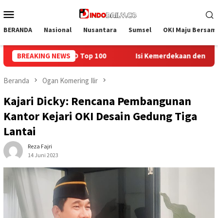
Loncat
Menu
ke
Mobile
konten
BERANDA
Nasional
Nusantara
Sumsel
OKI Maju Bersam
Isi Kemerdekaan dengan Kepedulian, Lapas Sekayu Berbagi di 
BREAKING NEWS
Beranda
Ogan Komering Ilir
Kajari Dicky: Rencana Pembangunan
Kantor Kejari OKI Desain Gedung Tiga
Lantai
Reza Fajri
14 Juni 2023