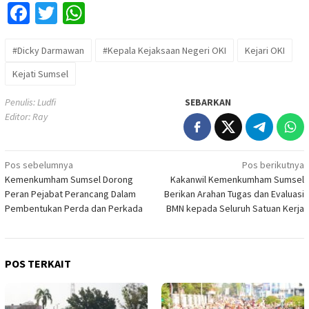
Facebook
Twitter
WhatsApp
#Dicky Darmawan
#Kepala Kejaksaan Negeri OKI
Kejari OKI
Kejati Sumsel
Penulis: Ludfi
SEBARKAN
Editor: Ray
Navigasi
Pos sebelumnya
Pos berikutnya
Kemenkumham Sumsel Dorong
Kakanwil Kemenkumham Sumsel
pos
Peran Pejabat Perancang Dalam
Berikan Arahan Tugas dan Evaluasi
Pembentukan Perda dan Perkada
BMN kepada Seluruh Satuan Kerja
POS TERKAIT