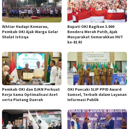
Ikhtiar Hadapi Kemarau,
Bupati OKI Bagikan 3.000
Pemkab OKI Ajak Warga Gelar
Bendera Merah Putih, Ajak
Shalat Istisqa
Masyarakat Semarakkan HUT
ke-81 RI
Pemkab OKI dan DJKN Perkuat
OKI Puncaki SLIP PPID Award
Kerja Sama Optimalisasi Aset
Sumsel, Terbaik dalam Layanan
serta Piutang Daerah
Informasi Publik