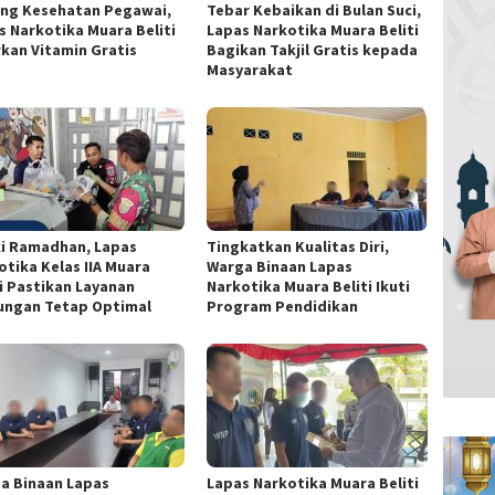
ng Kesehatan Pegawai,
Tebar Kebaikan di Bulan Suci,
s Narkotika Muara Beliti
Lapas Narkotika Muara Beliti
rkan Vitamin Gratis
Bagikan Takjil Gratis kepada
Masyarakat
i Ramadhan, Lapas
Tingkatkan Kualitas Diri,
otika Kelas IIA Muara
Warga Binaan Lapas
ti Pastikan Layanan
Narkotika Muara Beliti Ikuti
ungan Tetap Optimal
Program Pendidikan
a Binaan Lapas
Lapas Narkotika Muara Beliti