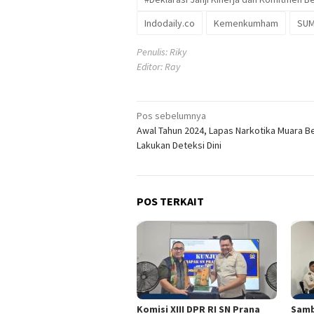
Indodaily.co
Kemenkumham
SUM
Penulis: Riky
Editor: Ray
Navigasi
Pos sebelumnya
Awal Tahun 2024, Lapas Narkotika Muara Bel
pos
Lakukan Deteksi Dini
POS TERKAIT
Komisi XIII DPR RI SN Prana
Samb