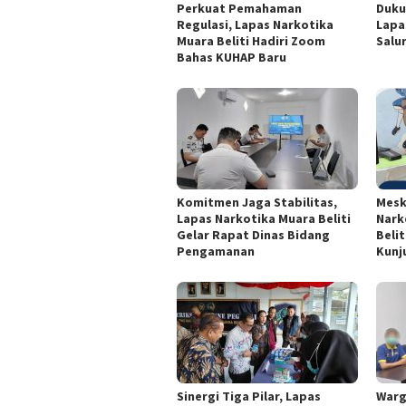
Perkuat Pemahaman
Duku
Regulasi, Lapas Narkotika
Lapa
Muara Beliti Hadiri Zoom
Salu
Bahas KUHAP Baru
Komitmen Jaga Stabilitas,
Mesk
Lapas Narkotika Muara Beliti
Nark
Gelar Rapat Dinas Bidang
Beli
Pengamanan
Kunj
Sinergi Tiga Pilar, Lapas
Warg