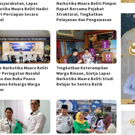
syarakatan, Lapas
Narkotika Muara Beliti Pimpin
otika Muara Beliti Hadiri
Rapat Bersama Pejabat
t Persiapan Secara
Struktural, Tingkatkan
al
Pelayanan dan Pengawasan
s Narkotika Muara Beliti
Tingkatkan Keterampilan
r Peringatan Nuzulul
Warga Binaan, Giatja Lapas
an dan Buka Puasa
Narkotika Muara Beliti Studi
ama Keluarga Warga
Belajar ke Sentra Batik
an