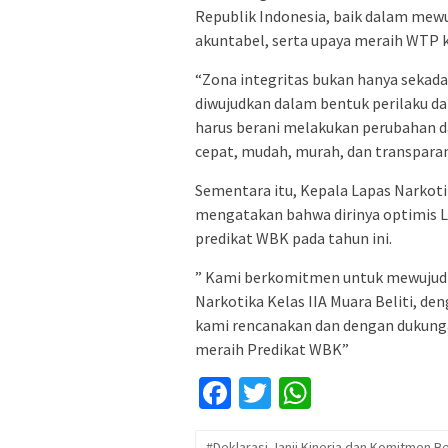
Republik Indonesia, baik dalam mew
akuntabel, serta upaya meraih WTP k
“Zona integritas bukan hanya sekada
diwujudkan dalam bentuk perilaku dan
harus berani melakukan perubahan 
cepat, mudah, murah, dan transparan
Sementara itu, Kepala Lapas Narkoti
mengatakan bahwa dirinya optimis La
predikat WBK pada tahun ini.
” Kami berkomitmen untuk mewujudkan
Narkotika Kelas IIA Muara Beliti, de
kami rencanakan dan dengan dukunga
meraih Predikat WBK”
Facebook
Twitter
WhatsApp
#Deklarasi Janji Kinerja dan Komitmen 