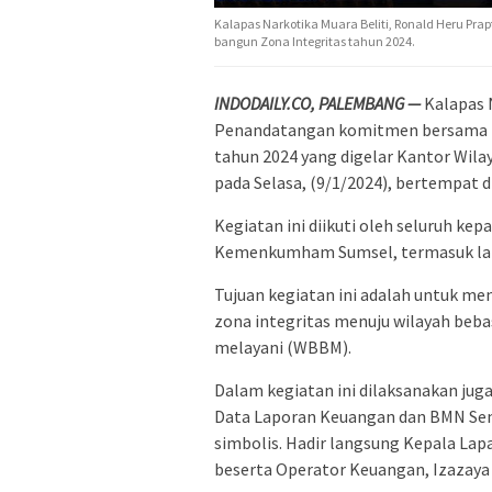
Kalapas Narkotika Muara Beliti, Ronald Heru Pra
bangun Zona Integritas tahun 2024.
INDODAILY.CO, PALEMBANG —
Kalapas 
Penandatangan komitmen bersama pe
tahun 2024 yang digelar Kantor Wi
pada Selasa, (9/1/2024), bertempat 
Kegiatan ini diikuti oleh seluruh kep
Kemenkumham Sumsel, termasuk lapas
Tujuan kegiatan ini adalah untuk 
zona integritas menuju wilayah bebas
melayani (WBBM).
Dalam kegiatan ini dilaksanakan ju
Data Laporan Keuangan dan BMN Seme
simbolis. Hadir langsung Kepala Lap
beserta Operator Keuangan, Izazaya