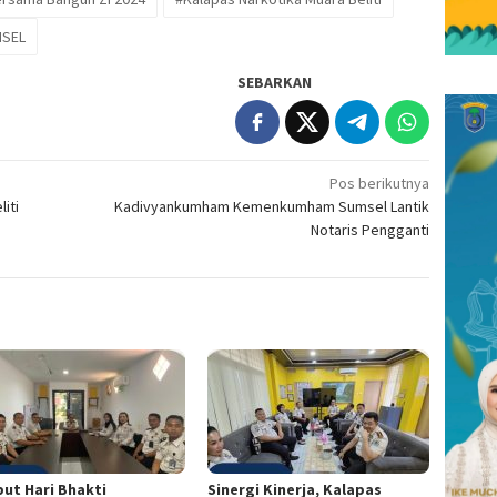
SEL
SEBARKAN
Pos berikutnya
iti
Kadivyankumham Kemenkumham Sumsel Lantik
Notaris Pengganti
ut Hari Bhakti
Sinergi Kinerja, Kalapas