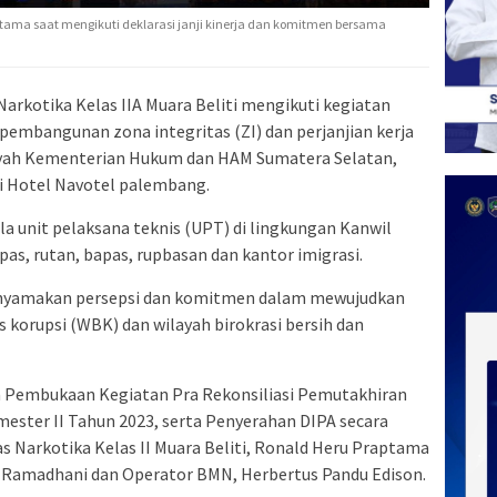
ptama saat mengikuti deklarasi janji kinerja dan komitmen bersama
Narkotika Kelas IIA Muara Beliti mengikuti kegiatan
mbangunan zona integritas (ZI) dan perjanjian kerja
layah Kementerian Hukum dan HAM Sumatera Selatan,
di Hotel Navotel palembang.
ala unit pelaksana teknis (UPT) di lingkungan Kanwil
, rutan, bapas, rupbasan dan kantor imigrasi.
menyamakan persepsi dan komitmen dalam mewujudkan
 korupsi (WBK) dan wilayah birokrasi bersih dan
ga Pembukaan Kegiatan Pra Rekonsiliasi Pemutakhiran
ster II Tahun 2023, serta Penyerahan DIPA secara
as Narkotika Kelas II Muara Beliti, Ronald Heru Praptama
 Ramadhani dan Operator BMN, Herbertus Pandu Edison.