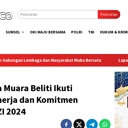
Pencarian
SUMSEL
OKI MAJU BERSAMA
POLRI
TNI
HUKUM & KRIM
rakat Muba Bersatu
Lapas Muara Enim Gelar Bakti Sosial
 Muara Beliti Ikuti
inerja dan Komitmen
I 2024