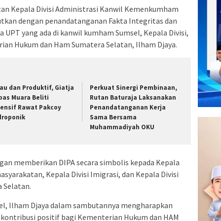
tan Kepala Divisi Administrasi Kanwil Kemenkumham
jutkan dengan penandatanganan Fakta Integritas dan
la UPT yang ada di kanwil kumham Sumsel, Kepala Divisi,
rian Hukum dan Ham Sumatera Selatan, Ilham Djaya.
jau dan Produktif, Giatja
Perkuat Sinergi Pembinaan,
pas Muara Beliti
Rutan Baturaja Laksanakan
tensif Rawat Pakcoy
Penandatanganan Kerja
droponik
Sama Bersama
Muhammadiyah OKU
gan memberikan DIPA secara simbolis kepada Kepala
masyarakatan, Kepala Divisi Imigrasi, dan Kepala Divisi
 Selatan.
l, Ilham Djaya dalam sambutannya mengharapkan
 kontribusi positif bagi Kementerian Hukum dan HAM