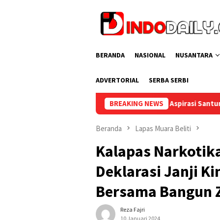
Loncat
ke
konten
BERANDA
NASIONAL
NUSANTARA
ADVERTORIAL
SERBA SERBI
ati Muba Sambut Aspirasi Santun Gabungan Lembaga dan Masya
BREAKING NEWS
Beranda
Lapas Muara Beliti
Kalapas Narkotika
Deklarasi Janji K
Bersama Bangun Z
Reza Fajri
10 Januari 2024