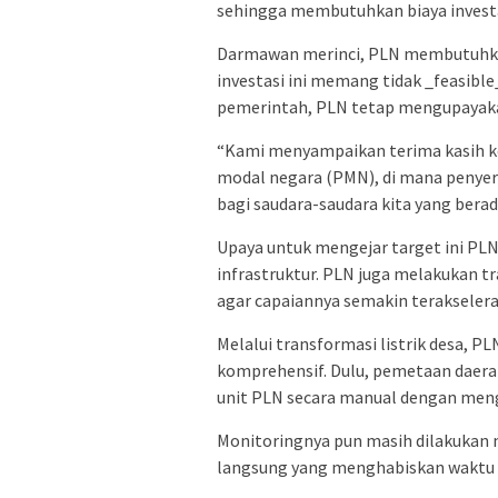
sehingga membutuhkan biaya investa
Darmawan merinci, PLN membutuhkan 
investasi ini memang tidak _feasibl
pemerintah, PLN tetap mengupayakan
“Kami menyampaikan terima kasih k
modal negara (PMN), di mana penyer
bagi saudara-saudara kita yang bera
Upaya untuk mengejar target ini P
infrastruktur. PLN juga melakukan t
agar capaiannya semakin terakselera
Melalui transformasi listrik desa, 
komprehensif. Dulu, pemetaan daerah
unit PLN secara manual dengan men
Monitoringnya pun masih dilakukan m
langsung yang menghabiskan waktu 