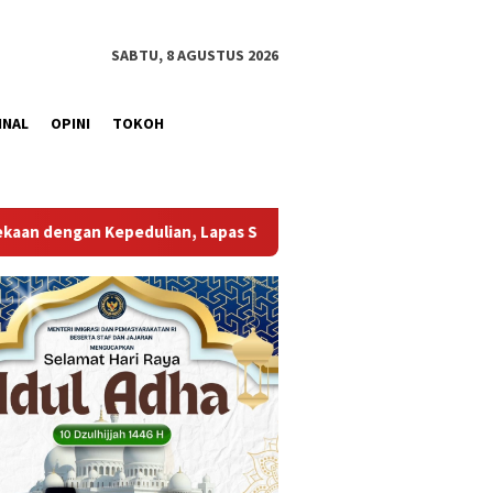
SABTU, 8 AGUSTUS 2026
INAL
OPINI
TOKOH
 Lapas Sekayu Berbagi di Panti Asuhan Elnuza
Lapas Sek