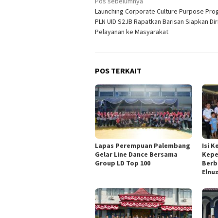
Navigasi
Pos sebelumnya
Launching Corporate Culture Purpose Pro
pos
PLN UID S2JB Rapatkan Barisan Siapkan Dir
Pelayanan ke Masyarakat
POS TERKAIT
Lapas Perempuan Palembang
Isi 
Gelar Line Dance Bersama
Kepe
Group LD Top 100
Berb
Elnu