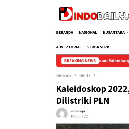
Loncat
ke
konten
BERANDA
NASIONAL
NUSANTARA
ADVERTORIAL
SERBA SERBI
Lapas Perempuan Palembang Gelar Line Dance Bersa
BREAKING NEWS
Beranda
Berita
Kaleidoskop 2022,
Dilistriki PLN
Reza Fajri
10 Juni 2023