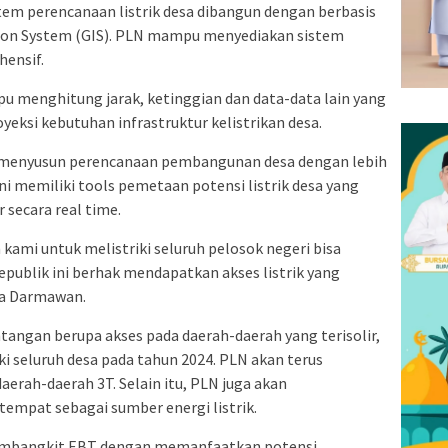
stem perencanaan listrik desa dibangun dengan berbasis
tion System (GIS). PLN mampu menyediakan sistem
hensif.
u menghitung jarak, ketinggian dan data-data lain yang
eksi kebutuhan infrastruktur kelistrikan desa.
u menyusun perencanaan pembangunan desa dengan lebih
ini memiliki tools pemetaan potensi listrik desa yang
 secara real time.
kami untuk melistriki seluruh pelosok negeri bisa
republik ini berhak mendapatkan akses listrik yang
ata Darmawan.
ntangan berupa akses pada daerah-daerah yang terisolir,
 seluruh desa pada tahun 2024. PLN akan terus
aerah-daerah 3T. Selain itu, PLN juga akan
mpat sebagai sumber energi listrik.
bangkit EBT dengan memanfaatkan potensi