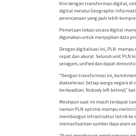
Kini dengan transformasi digital, si
digital melalui Geographic Informa
perencanaan yang jauh lebih kompre
Pemetaan lokasi secara digital mamp
digunakan untuk menyajikan data proy
Dengan digitalisasi ini, PLN mamp
cepat dan akurat. Seluruh unit PLN k
seragam, unified dan dapat dimonitor
“Dengan transformasi ini, komitmen 
diakselerasi. Setiap warga negara di 
berkeadilan. Nobody left behind,” k
Meskipun saat ini masih terdapat ta
namun PLN optimis mampu melistriki
membangun infrastruktur listrik ke d
memanfaatkan sumber daya alam sete
“Kami mendorong pembangunan pem