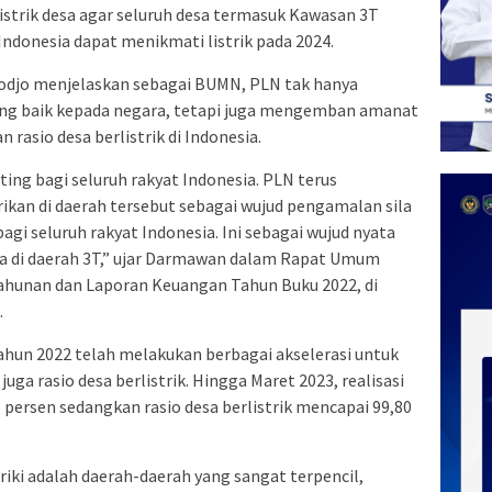
strik desa agar seluruh desa termasuk Kawasan 3T
 Indonesia dapat menikmati listrik pada 2024.
djo menjelaskan sebagai BUMN, PLN tak hanya
ang baik kepada negara, tetapi juga mengemban amanat
n rasio desa berlistrik di Indonesia.
ting bagi seluruh rakyat Indonesia. PLN terus
an di daerah tersebut sebagai wujud pengamalan sila
 bagi seluruh rakyat Indonesia. Ini sebagai wujud nyata
da di daerah 3T,” ujar Darmawan dalam Rapat Umum
unan dan Laporan Keuangan Tahun Buku 2022, di
.
hun 2022 telah melakukan berbagai akselerasi untuk
juga rasio desa berlistrik. Hingga Maret 2023, realisasi
6 persen sedangkan rasio desa berlistrik mencapai 99,80
riki adalah daerah-daerah yang sangat terpencil,