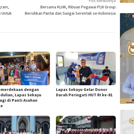
Pos berikutnya
gram,
Bersama KLHK, Ribuan Pegawai PLN Group
i Untuk
Bersihkan Pantai dan Sungai Serentak se-Indonesia
Kemerdekaan dengan
Lapas Sekayu Gelar Donor
dulian, Lapas Sekayu
Darah Peringati HUT RI ke-81
agi di Panti Asuhan
za