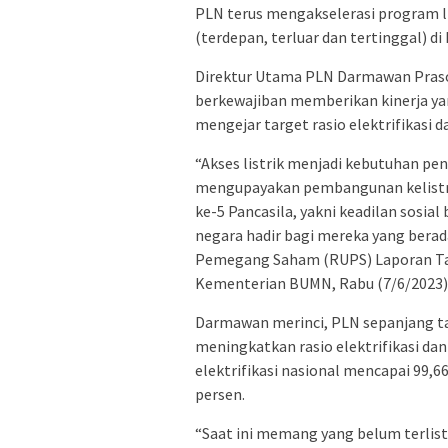
PLN terus mengakselerasi program li
(terdepan, terluar dan tertinggal) di
Direktur Utama PLN Darmawan Praso
berkewajiban memberikan kinerja y
mengejar target rasio elektrifikasi da
“Akses listrik menjadi kebutuhan pen
mengupayakan pembangunan kelistrik
ke-5 Pancasila, yakni keadilan sosial
negara hadir bagi mereka yang bera
Pemegang Saham (RUPS) Laporan Tah
Kementerian BUMN, Rabu (7/6/2023)
Darmawan merinci, PLN sepanjang ta
meningkatkan rasio elektrifikasi dan 
elektrifikasi nasional mencapai 99,6
persen.
“Saat ini memang yang belum terlist