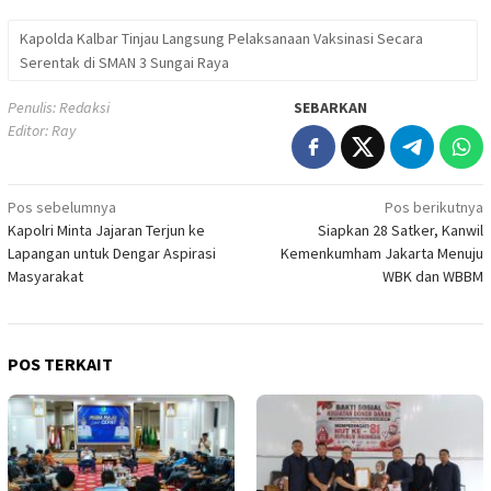
Kapolda Kalbar Tinjau Langsung Pelaksanaan Vaksinasi Secara
Serentak di SMAN 3 Sungai Raya
Penulis: Redaksi
SEBARKAN
Editor: Ray
Navigasi
Pos sebelumnya
Pos berikutnya
Kapolri Minta Jajaran Terjun ke
Siapkan 28 Satker, Kanwil
pos
Lapangan untuk Dengar Aspirasi
Kemenkumham Jakarta Menuju
Masyarakat
WBK dan WBBM
POS TERKAIT