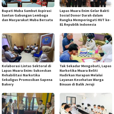
Bupati Muba Sambut Aspirasi
Lapas Muara Enim Gelar Bakti
Santun Gabungan Lembaga
Sosial Donor Darah dalam
dan Masyarakat Muba Bersatu
Rangka Memperingati HUT ke-
81 Republik Indonesia
Kolaborasi Lintas Sektoral di
Tak Sekadar Mengobati, Lapas
Lapas Muara Enim: Sukseskan
Narkotika Muara Beliti
Rehabilitasi Narkotika
Hadirkan Harapan Melalui
Sekaligus Promosikan Sapena
Layanan Kesehatan Warga
Bakery
Binaan di Balik Jeruji