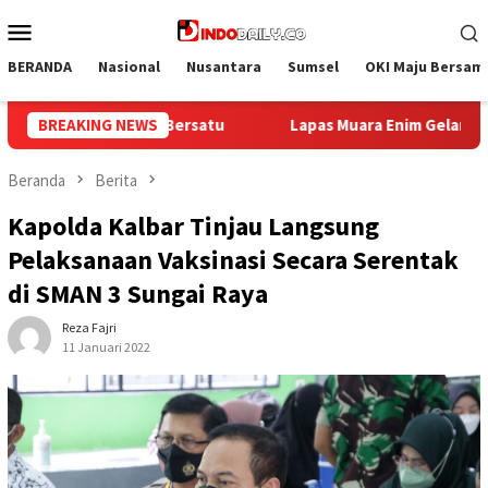
Loncat
Menu
ke
Mobile
konten
BERANDA
Nasional
Nusantara
Sumsel
OKI Maju Bersam
Enim Gelar Bakti Sosial Donor Darah dalam Rangka Memperingati
BREAKING NEWS
Beranda
Berita
Kapolda Kalbar Tinjau Langsung
Pelaksanaan Vaksinasi Secara Serentak
di SMAN 3 Sungai Raya
Reza Fajri
11 Januari 2022