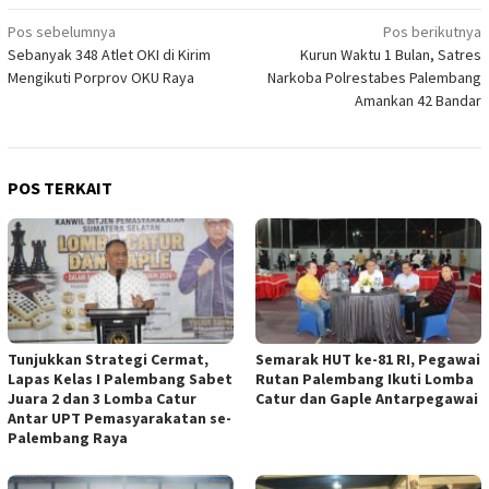
Navigasi
Pos sebelumnya
Pos berikutnya
Sebanyak 348 Atlet OKI di Kirim
Kurun Waktu 1 Bulan, Satres
pos
Mengikuti Porprov OKU Raya
Narkoba Polrestabes Palembang
Amankan 42 Bandar
POS TERKAIT
Tunjukkan Strategi Cermat,
Semarak HUT ke-81 RI, Pegawai
Lapas Kelas I Palembang Sabet
Rutan Palembang Ikuti Lomba
Juara 2 dan 3 Lomba Catur
Catur dan Gaple Antarpegawai
Antar UPT Pemasyarakatan se-
Palembang Raya