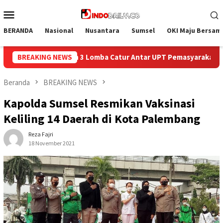
Loncat
Menu
ke
Mobile
konten
BERANDA
Nasional
Nusantara
Sumsel
OKI Maju Bersam
tar UPT Pemasyarakatan se-Palembang Raya
BREAKING NEWS
Semarak HUT k
Beranda
BREAKING NEWS
Kapolda Sumsel Resmikan Vaksinasi
Keliling 14 Daerah di Kota Palembang
Reza Fajri
18 November 2021