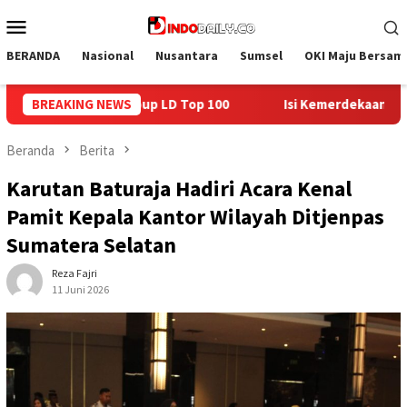
Loncat
Menu
ke
Mobile
konten
BERANDA
Nasional
Nusantara
Sumsel
OKI Maju Bersam
BREAKING NEWS
Isi Kemerdekaan dengan Kepedulian, Lapas Sekayu Berbagi
Beranda
Berita
Karutan Baturaja Hadiri Acara Kenal
Pamit Kepala Kantor Wilayah Ditjenpas
Sumatera Selatan
Reza Fajri
11 Juni 2026