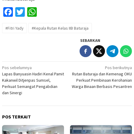
Facebook
Twitter
WhatsApp
#Fitri Yady
#Kepala Rutan Kelas IIB Baturaja
SEBARKAN
Navigasi
Pos sebelumnya
Pos berikutnya
Lapas Banyuasin Hadiri Kenal Pamit
Rutan Baturaja dan Kemenag OKU
pos
Kakanwil Ditjenpas Sumsel,
Perkuat Pembinaan Kerohanian
Perkuat Semangat Pengabdian
Warga Binaan Berbasis Pesantren
dan Sinergi
POS TERKAIT