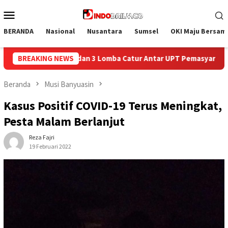
Loncat
Menu
ke
Mobile
konten
BERANDA
Nasional
Nusantara
Sumsel
OKI Maju Bersam
 Antar UPT Pemasyarakatan se-Palembang Raya
BREAKING NEWS
Semarak HU
Beranda
Musi Banyuasin
Kasus Positif COVID-19 Terus Meningkat,
Pesta Malam Berlanjut
Reza Fajri
19 Februari 2022