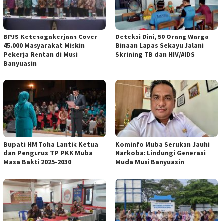
BPJS Ketenagakerjaan Cover
Deteksi Dini, 50 Orang Warga
45.000 Masyarakat Miskin
Binaan Lapas Sekayu Jalani
Pekerja Rentan di Musi
Skrining TB dan HIV/AIDS
Banyuasin
Bupati HM Toha Lantik Ketua
Kominfo Muba Serukan Jauhi
dan Pengurus TP PKK Muba
Narkoba: Lindungi Generasi
Masa Bakti 2025-2030
Muda Musi Banyuasin