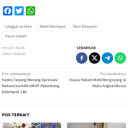
Facebook
Twitter
WhatsApp
Langgar prokes
Masih Berlanjut
Musi Banyuasi
Pasar malam
Penulis: Rendi
SEBARKAN
Editor: Widodo
Navigasi
Pos sebelumnya
Pos berikutnya
Kades Tanjung Menang Apresiasi
Kuasa Hukum Mobil Bergoyang di
pos
Mahasiswa KKN UIN RF Palembang
Muba Angkat Bicara
Kelompok 146
POS TERKAIT