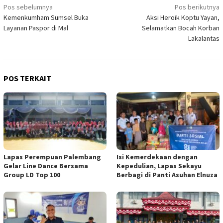
Navigasi
Pos sebelumnya
Pos berikutnya
Kemenkumham Sumsel Buka
Aksi Heroik Koptu Yayan,
pos
Layanan Paspor di Mal
Selamatkan Bocah Korban
Lakalantas
POS TERKAIT
Lapas Perempuan Palembang
Isi Kemerdekaan dengan
Gelar Line Dance Bersama
Kepedulian, Lapas Sekayu
Group LD Top 100
Berbagi di Panti Asuhan Elnuza