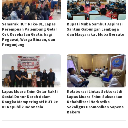
Semarak HUT RI ke-81, Lapas
Bupati Muba Sambut Aspirasi
Perempuan Palembang Gelar
Santun Gabungan Lembaga
Cek Kesehatan Gratis bagi
dan Masyarakat Muba Bersatu
Pegawai, Warga Binaan, dan
Pengunjung
Lapas Muara Enim Gelar Bakti
Kolaborasi Lintas Sektoral di
Sosial Donor Darah dalam
Lapas Muara Enim: Sukseskan
Rangka Memperingati HUT ke-
Rehabilitasi Narkotika
81 Republik Indonesia
Sekaligus Promosikan Sapena
Bakery