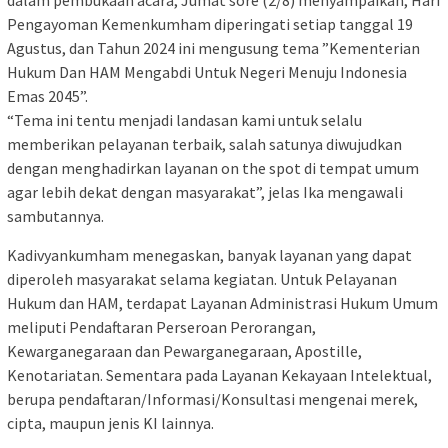
dalam pembukaan acara, Jumat sore (2/8) menyampaikan, Hari
Pengayoman Kemenkumham diperingati setiap tanggal 19
Agustus, dan Tahun 2024 ini mengusung tema ”Kementerian
Hukum Dan HAM Mengabdi Untuk Negeri Menuju Indonesia
Emas 2045”.
“Tema ini tentu menjadi landasan kami untuk selalu
memberikan pelayanan terbaik, salah satunya diwujudkan
dengan menghadirkan layanan on the spot di tempat umum
agar lebih dekat dengan masyarakat”, jelas Ika mengawali
sambutannya.
Kadivyankumham menegaskan, banyak layanan yang dapat
diperoleh masyarakat selama kegiatan. Untuk Pelayanan
Hukum dan HAM, terdapat Layanan Administrasi Hukum Umum
meliputi Pendaftaran Perseroan Perorangan,
Kewarganegaraan dan Pewarganegaraan, Apostille,
Kenotariatan. Sementara pada Layanan Kekayaan Intelektual,
berupa pendaftaran/Informasi/Konsultasi mengenai merek,
cipta, maupun jenis KI lainnya.