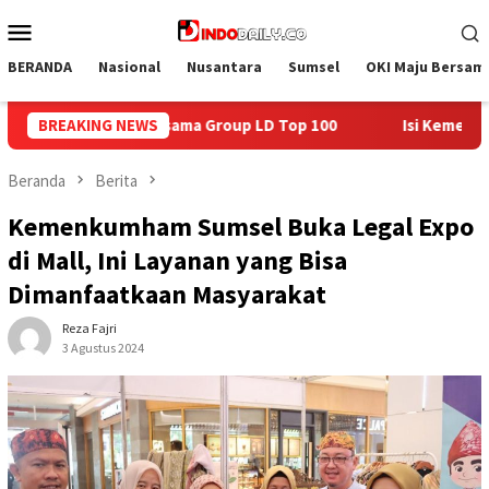
Loncat
Menu
ke
Mobile
konten
BERANDA
Nasional
Nusantara
Sumsel
OKI Maju Bersam
Top 100
BREAKING NEWS
Isi Kemerdekaan dengan Kepedulian, Lapas Sekay
Beranda
Berita
Kemenkumham Sumsel Buka Legal Expo
di Mall, Ini Layanan yang Bisa
Dimanfaatkaan Masyarakat
Reza Fajri
3 Agustus 2024