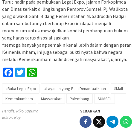
Turut hadir pada pembukaan Legal Expo, jajaran Forkopimda
dan Dinas terkait di lingkungan Pemprov Sumsel. Pj. Walikota
yang diwakili Sahli Bidang Pemerintahan M. Sadruddin Hadjar
dalam sambutannya berharap Expo ini dapat menjadi
momentum untuk mewujudkan kondisi pembangunan hukum
yang harus terus disosialisasikan.
“semoga banyak yang semakin kenal lebih dalam dengan peran
Kemenkumham, ini juga sebagai bukti nyata bahwa negara
melalui Kemenkumham hadir ditengah masyarakat”, ujarnya.
Facebook
Twitter
WhatsApp
#Buka Legal Expo
#Layanan yang Bisa Dimanfaatkaan
#Mall
Kemenkumham
Masyarakat
Palembang
SUMSEL
Penulis: Riko Saputra
SEBARKAN
Editor: Ray