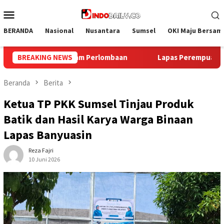
Loncat
Menu
ke
Mobile
konten
BERANDA
Nasional
Nusantara
Sumsel
OKI Maju Bersam
apas Perempuan Palembang Ikuti Donor Darah dan Pemeriksaan K
BREAKING NEWS
Beranda
Berita
Ketua TP PKK Sumsel Tinjau Produk
Batik dan Hasil Karya Warga Binaan
Lapas Banyuasin
Reza Fajri
10 Juni 2026