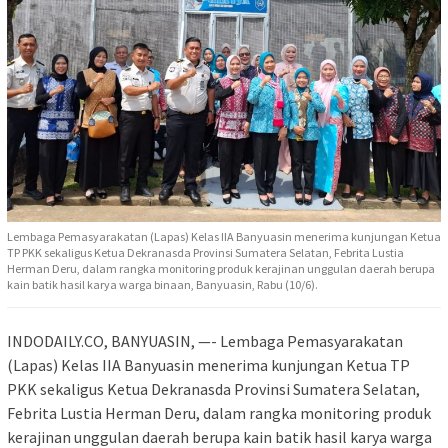
Lembaga Pemasyarakatan (Lapas) Kelas IIA Banyuasin menerima kunjungan Ketua
TP PKK sekaligus Ketua Dekranasda Provinsi Sumatera Selatan, Febrita Lustia
Herman Deru, dalam rangka monitoring produk kerajinan unggulan daerah berupa
kain batik hasil karya warga binaan, Banyuasin, Rabu (10/6).
INDODAILY.CO, BANYUASIN, —- Lembaga Pemasyarakatan
(Lapas) Kelas IIA Banyuasin menerima kunjungan Ketua TP
PKK sekaligus Ketua Dekranasda Provinsi Sumatera Selatan,
Febrita Lustia Herman Deru, dalam rangka monitoring produk
kerajinan unggulan daerah berupa kain batik hasil karya warga