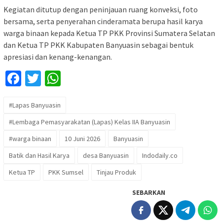
Kegiatan ditutup dengan peninjauan ruang konveksi, foto
bersama, serta penyerahan cinderamata berupa hasil karya
warga binaan kepada Ketua TP PKK Provinsi Sumatera Selatan
dan Ketua TP PKK Kabupaten Banyuasin sebagai bentuk
apresiasi dan kenang-kenangan.
Facebook
Twitter
WhatsApp
#Lapas Banyuasin
#Lembaga Pemasyarakatan (Lapas) Kelas IIA Banyuasin
#warga binaan
10 Juni 2026
Banyuasin
Batik dan Hasil Karya
desa Banyuasin
Indodaily.co
Ketua TP
PKK Sumsel
Tinjau Produk
SEBARKAN