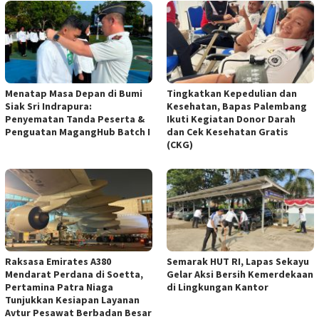
Menatap Masa Depan di Bumi
Tingkatkan Kepedulian dan
Siak Sri Indrapura:
Kesehatan, Bapas Palembang
Penyematan Tanda Peserta &
Ikuti Kegiatan Donor Darah
Penguatan MagangHub Batch I
dan Cek Kesehatan Gratis
(CKG)
Raksasa Emirates A380
Semarak HUT RI, Lapas Sekayu
Mendarat Perdana di Soetta,
Gelar Aksi Bersih Kemerdekaan
Pertamina Patra Niaga
di Lingkungan Kantor
Tunjukkan Kesiapan Layanan
Avtur Pesawat Berbadan Besar