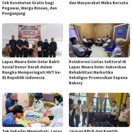
Cek Kesehatan Gratis bagi
dan Masyarakat Muba Bersatu
Pegawai, Warga Binaan, dan
Pengunjung
Lapas Muara Enim Gelar Bakti
Kolaborasi Lintas Sektoral di
Sosial Donor Darah dalam
Lapas Muara Enim: Sukseskan
Rangka Memperingati HUT ke-
Rehabilitasi Narkotika
81 Republik Indonesia
Sekaligus Promosikan Sapena
Bakery
Tak Sekadar Mengobati, Lapas
Jajaran KPLP dan Kamtib