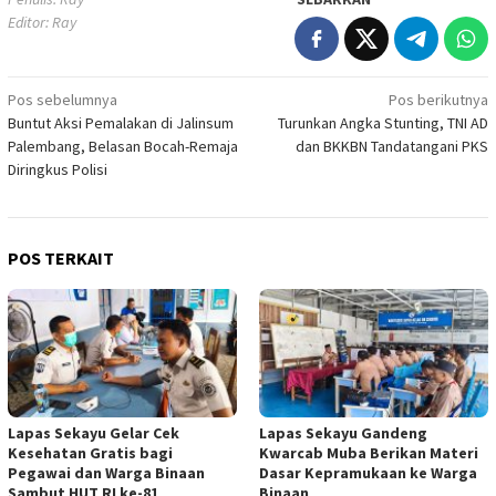
Editor: Ray
Navigasi
Pos sebelumnya
Pos berikutnya
Buntut Aksi Pemalakan di Jalinsum
Turunkan Angka Stunting, TNI AD
pos
Palembang, Belasan Bocah-Remaja
dan BKKBN Tandatangani PKS
Diringkus Polisi
POS TERKAIT
Lapas Sekayu Gelar Cek
Lapas Sekayu Gandeng
Kesehatan Gratis bagi
Kwarcab Muba Berikan Materi
Pegawai dan Warga Binaan
Dasar Kepramukaan ke Warga
Sambut HUT RI ke-81
Binaan