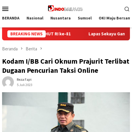
Loncat
Menu
ke
Mobile
konten
BERANDA
Nasional
Nusantara
Sumsel
OKI Maju Bersam
BREAKING NEWS
Lapas Sekayu Gandeng Kwarcab Muba Berikan Materi Dasa
Beranda
Berita
Kodam I/BB Cari Oknum Prajurit Terlibat
Dugaan Pencurian Taksi Online
Reza Fajri
5 Juli 2023