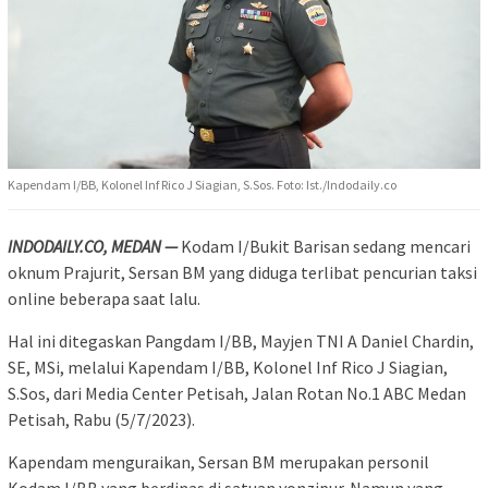
Kapendam I/BB, Kolonel Inf Rico J Siagian, S.Sos. Foto: Ist./Indodaily.co
INDODAILY.CO, MEDAN —
Kodam I/Bukit Barisan sedang mencari
oknum Prajurit, Sersan BM yang diduga terlibat pencurian taksi
online beberapa saat lalu.
Hal ini ditegaskan Pangdam I/BB, Mayjen TNI A Daniel Chardin,
SE, MSi, melalui Kapendam I/BB, Kolonel Inf Rico J Siagian,
S.Sos, dari Media Center Petisah, Jalan Rotan No.1 ABC Medan
Petisah, Rabu (5/7/2023).
Kapendam menguraikan, Sersan BM merupakan personil
Kodam I/BB yang berdinas di satuan yonzipur. Namun yang