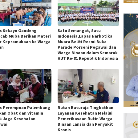
s Sekayu Gandeng
Satu Semangat, Satu
cab Muba Berikan Materi
Indonesia,Lapas Narkotika
r Kepramukaan ke Warga
Muara Beliti Resmi Buka
an
Parade Porseni Pegawai dan
Warga Binaan dalam Semarak
HUT Ke-81 Republik Indonesia
s Perempuan Palembang
Rutan Baturaja Tingkatkan
kan Obat dan Vitamin
Layanan Kesehatan Melalui
k Jaga Kesehatan
Pemerikasaan Rutin Warga
wai
Binaan Lansia dan Penyakit
Kronis