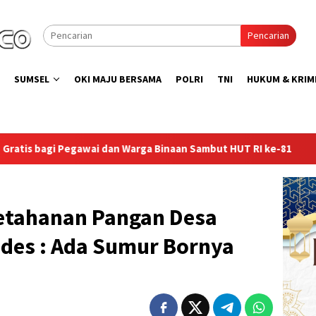
Pencarian
SUMSEL
OKI MAJU BERSAMA
POLRI
TNI
HUKUM & KRIM
inaan Sambut HUT RI ke-81
Lapas Sekayu Gandeng Kwarca
Ketahanan Pangan Desa
ades : Ada Sumur Bornya