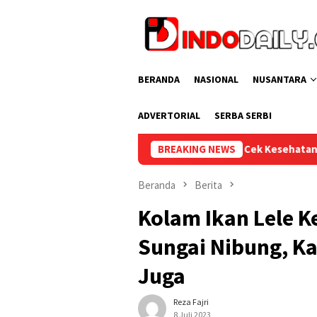
Loncat
ke
konten
BERANDA
NASIONAL
NUSANTARA
ADVERTORIAL
SERBA SERBI
as Sekayu Gelar Cek Kesehatan Gratis bagi Pegawai dan Warga B
BREAKING NEWS
Beranda
Berita
Kolam Ikan Lele 
Sungai Nibung, K
Juga
Reza Fajri
8 Juli 2023