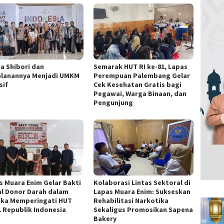
ta Shibori dan
Semarak HUT RI ke-81, Lapas
alanannya Menjadi UMKM
Perempuan Palembang Gelar
sif
Cek Kesehatan Gratis bagi
Pegawai, Warga Binaan, dan
Pengunjung
s Muara Enim Gelar Bakti
Kolaborasi Lintas Sektoral di
al Donor Darah dalam
Lapas Muara Enim: Sukseskan
ka Memperingati HUT
Rehabilitasi Narkotika
1 Republik Indonesia
Sekaligus Promosikan Sapena
Bakery