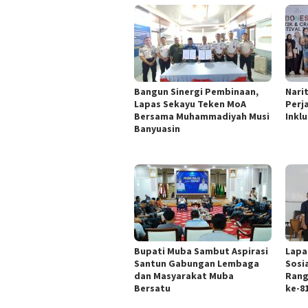
Bangun Sinergi Pembinaan,
Nari
Lapas Sekayu Teken MoA
Perj
Bersama Muhammadiyah Musi
Inklu
Banyuasin
Bupati Muba Sambut Aspirasi
Lapa
Santun Gabungan Lembaga
Sosi
dan Masyarakat Muba
Rang
Bersatu
ke-8