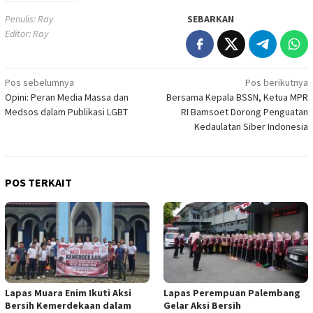
Penulis: Ray
SEBARKAN
Editor: Ray
Navigasi
Pos sebelumnya
Pos berikutnya
Opini: Peran Media Massa dan
Bersama Kepala BSSN, Ketua MPR
pos
Medsos dalam Publikasi LGBT
RI Bamsoet Dorong Penguatan
Kedaulatan Siber Indonesia
POS TERKAIT
Lapas Muara Enim Ikuti Aksi
Lapas Perempuan Palembang
Bersih Kemerdekaan dalam
Gelar Aksi Bersih