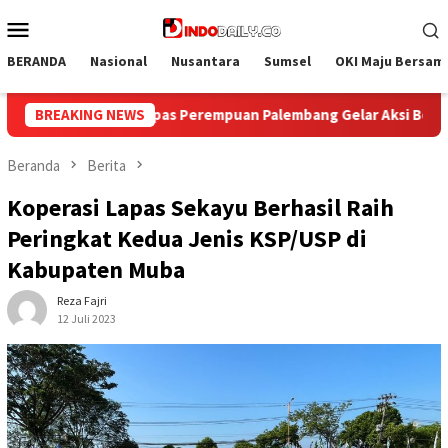
Loncat
Menu
ke
Mobile
konten
BERANDA
Nasional
Nusantara
Sumsel
OKI Maju Bersam
bang Gelar Aksi Bersih Kemerdekaan, Kobarkan Semangat Goton
BREAKING NEWS
Beranda
Berita
Koperasi Lapas Sekayu Berhasil Raih
Peringkat Kedua Jenis KSP/USP di
Kabupaten Muba
Reza Fajri
12 Juli 2023