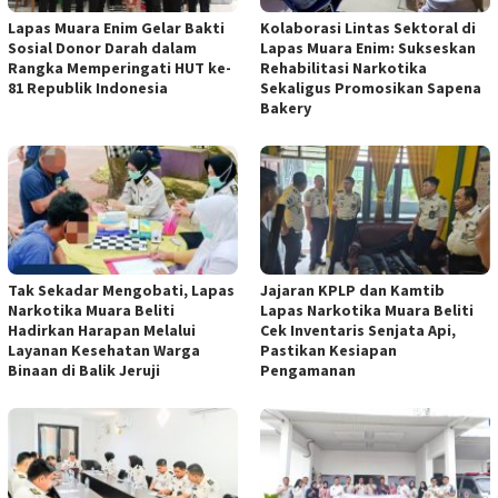
Lapas Muara Enim Gelar Bakti
Kolaborasi Lintas Sektoral di
Sosial Donor Darah dalam
Lapas Muara Enim: Sukseskan
Rangka Memperingati HUT ke-
Rehabilitasi Narkotika
81 Republik Indonesia
Sekaligus Promosikan Sapena
Bakery
Tak Sekadar Mengobati, Lapas
Jajaran KPLP dan Kamtib
Narkotika Muara Beliti
Lapas Narkotika Muara Beliti
Hadirkan Harapan Melalui
Cek Inventaris Senjata Api,
Layanan Kesehatan Warga
Pastikan Kesiapan
Binaan di Balik Jeruji
Pengamanan