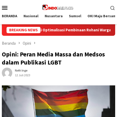
Loncat
Menu
ke
Mobile
konten
BERANDA
Nasional
Nusantara
Sumsel
OKI Maju Bersam
an Rohani Warga Binaan
BREAKING NEWS
Bangun Kesamaan Persepsi, Lapas
Beranda
Opini
Opini: Peran Media Massa dan Medsos
dalam Publikasi LGBT
Nefri Inge
12 Juli 2023