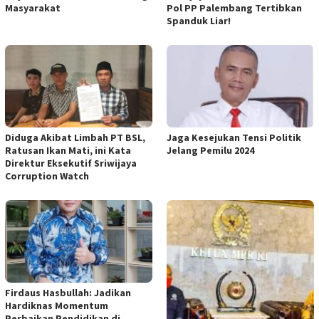
Masyarakat
Pol PP Palembang Tertibkan
Spanduk Liar!
Diduga Akibat Limbah PT BSL,
Jaga Kesejukan Tensi Politik
Ratusan Ikan Mati, ini Kata
Jelang Pemilu 2024
Direktur Eksekutif Sriwijaya
Corruption Watch
Firdaus Hasbullah: Jadikan
Hardiknas Momentum
Perbaikan Pendidikan di