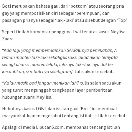
Boti merupakan bahasa gaul dari ‘bottom’ atau seorang pria
gay yang memposisikan diri sebagai ‘perempuan’, dan
pasangan prianya sebagai ‘laki-laki’ atau disebut dengan ‘Top’.
Seperti inilah komentar pengguna Twitter atas kasus Meylisa
Zaara:
“A
da lagi yang mempermainkan SAKRAL nya pernikahan, A
teman manten laki-laki sekaligus saksi akad nikah ternyata
selingkuhan si manten lelaki, info nya laki-laki nya dokter
kecantikan, si mbak nya selebgram
,” tulis akun tersebut.
“
Kalau masih boti jangan menikah lah
,” tulis salah satu akun
yang turut mengunggah tangkapan layar pemberitaan
hubungan suami Meylisa.
Hebohnya kasus LGBT dan istilah gaul ‘Boti’ ini membuat
masyarakat kian mengetahui tentang istilah-istilah tersebut.
Apalagi di media Liputan6.com, membahas tentang istilah