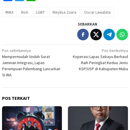
#MUI
Boti
LGBT
Meylisa Zaara
Oscar Lawalata
SEBARKAN
Navigasi
Pos sebelumnya
Pos berikutnya
Mempermudah Unduh Surat
Koperasi Lapas Sekayu Berhasil
pos
Jaminan Integrasi, Lapas
Raih Peringkat Kedua Jenis
Perempuan Palembang Luncurkan
KSP/USP di Kabupaten Muba
SI INA
POS TERKAIT