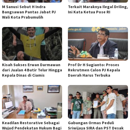
M Sanusi Sebut H Indra
Terkait Maraknya Ilegal Driling,
Bangsawan Pantas Jabat PJ
Ini Kata Ketua Pose RI
Wali Kota Prabumulih
Kisah Sukses Erwan Darmawan
Prof Dr H Sugianto: Proses
dari Jualan 4 Butir Telur Hingga
Rekrutmen Calon PJ Kepala
Kepala Dinas di Ciamis
Daerah Harus Terbuka
Keadilan Restorative Sebagai
Gabungan Ormas Peduli
Wujud Pendekatan Hukum Bagi
Sriwijaya SIRA dan PST Desak