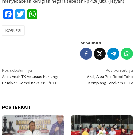
menyebabkan kerugian negara sebesar Rp 428 juta. (Hsyah)
Facebook
Twitter
WhatsApp
KORUPSI
SEBARKAN
Navigasi
Pos sebelumnya
Pos berikutnya
Anak-Anak TK Antusias Kunjungi
Viral, Aksi Pria Bobol Toko
pos
Batalyon Kompi Kavaleri 5/GCC
Kemplang Terekam CCTV
POS TERKAIT