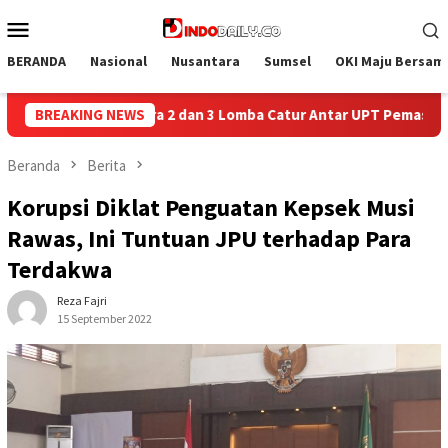
Loncat
Menu
ke
Mobile
konten
BERANDA
Nasional
Nusantara
Sumsel
OKI Maju Bersam
 Catur Antar UPT Pemasyarakatan se-Palembang Raya
BREAKING NEWS
Sema
Beranda
Berita
Korupsi Diklat Penguatan Kepsek Musi
Rawas, Ini Tuntuan JPU terhadap Para
Terdakwa
Reza Fajri
15 September 2022