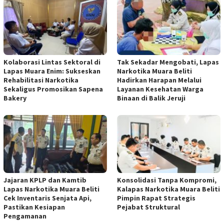
Kolaborasi Lintas Sektoral di
Tak Sekadar Mengobati, Lapas
Lapas Muara Enim: Sukseskan
Narkotika Muara Beliti
Rehabilitasi Narkotika
Hadirkan Harapan Melalui
Sekaligus Promosikan Sapena
Layanan Kesehatan Warga
Bakery
Binaan di Balik Jeruji
Jajaran KPLP dan Kamtib
Konsolidasi Tanpa Kompromi,
Lapas Narkotika Muara Beliti
Kalapas Narkotika Muara Beliti
Cek Inventaris Senjata Api,
Pimpin Rapat Strategis
Pastikan Kesiapan
Pejabat Struktural
Pengamanan