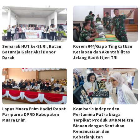
Semarak HUT ke-81 RI, Rutan
Korem 044/Gapo Tingkatkan
Baturaja Gelar Aksi Donor
Kesiapan dan Akuntabilitas
Darah
Jelang Audit Itjen TNI
Lapas Muara Enim Hadiri Rapat
Komisaris Independen
Paripurna DPRD Kabupaten
Pertamina Patra Niaga
Muara Enim
Terpikat Produk UMKM Mitra
Binaan dengan Sentuhan
Kemanusiaan dan
Keberlanjutan