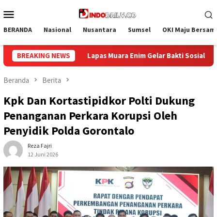
Loncat
Menu
ke
Mobile
konten
BERANDA
Nasional
Nusantara
Sumsel
OKI Maju Bersam
akti Sosial Donor Darah dalam Rangka Memperingati HUT ke-81 Re
BREAKING NEWS
Beranda
Berita
Kpk Dan Kortastipidkor Polti Dukung
Penanganan Perkara Korupsi Oleh
Penyidik Polda Gorontalo
Reza Fajri
12 Juni 2026